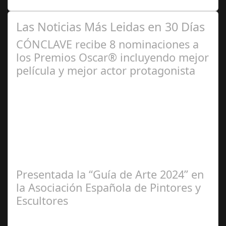
Las Noticias Más Leidas en 30 Días
CÓNCLAVE recibe 8 nominaciones a
los Premios Oscar® incluyendo mejor
película y mejor actor protagonista
Ene 23,
2025
Presentada la “Guía de Arte 2024” en
la Asociación Española de Pintores y
Escultores