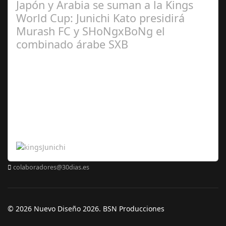
Japón y Arabia se suman a la Kings
World Cup: Junichi Kato presidirá
Murash FC y SHoNgxBoNg el
combinado árabe SXB
Abr 20,
2024
colaboradores@30dias.es
© 2026 Nuevo Diseño 2026. BSN Producciones