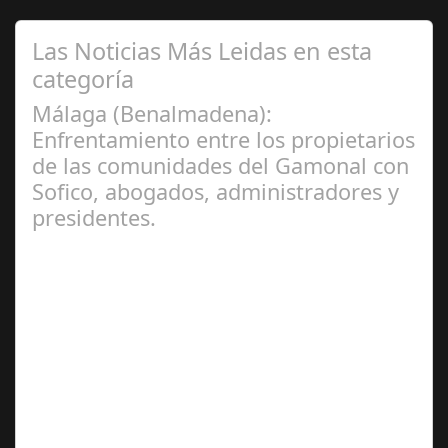
Las Noticias Más Leidas en esta
categoría
Málaga (Benalmadena):
Enfrentamiento entre los propietarios
de las comunidades del Gamonal con
Sofico, abogados, administradores y
presidentes.
Jul 31, 2024
La Mala fe de Sofico La negligencia de los abogados de
las comunidades. En el año 2015, la empresa SOFICO
INVERSIONES, sorprende a las…