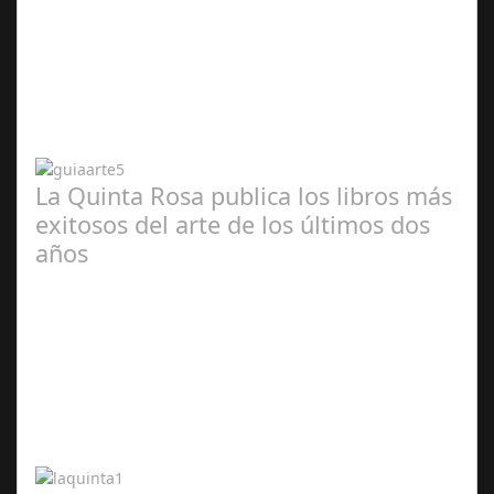
Abr 20,
2024
La Quinta Rosa publica los libros más
exitosos del arte de los últimos dos
años
Abr 20,
2024