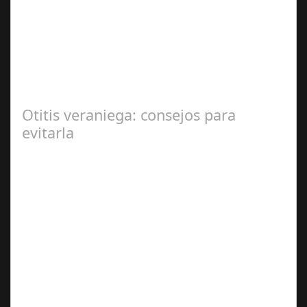
2024
En el corazón de Gran Canaria, un escándalo legal de
gran magnitud ha sacudido a la sociedad. El caso 18
Lovas, como se le conoce, ha…
Otitis veraniega: consejos para
evitarla
Ago 04,
2024
Se trata de una infección especialmente común entre los
niños y bebés durante el verano Joan Francesc Horvath,
responsable de Audiología en…