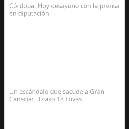
Córdoba: Hoy desayuno con la prensa
en diputación
Dic 17,
2024
#revista30dias #colaborandoporcórdoba
#diputacióndecórdoba Hoy la Diputación de Córdoba ha
realizado su tradicional desayuno con la prensa…
Un escándalo que sacude a Gran
Canaria: El caso 18 Lovas
Sep 27,