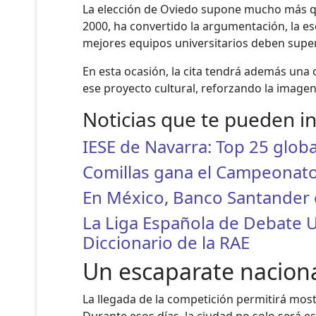
La elección de Oviedo supone mucho más qu
2000, ha convertido la argumentación, la e
mejores equipos universitarios deben supera
En esta ocasión, la cita tendrá además una 
ese proyecto cultural, reforzando la image
Noticias que te pueden i
IESE de Navarra: Top 25 globa
Comillas gana el Campeonato 
En México, Banco Santander o
La Liga Española de Debate Un
Diccionario de la RAE
Un escaparate nacion
La llegada de la competición permitirá most
Durante esos días, la ciudad no solo será e