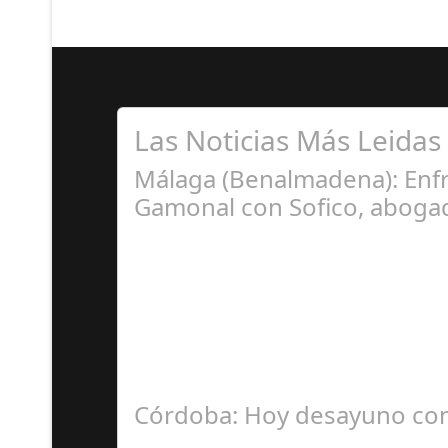
Las Noticias Más Leidas
Málaga (Benalmadena): Enfr
Gamonal con Sofico, abogad
Ju
La Mala fe de Sofico La negligencia de los a
Córdoba: Hoy desayuno con