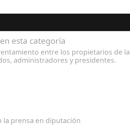
 en esta categoría
entamiento entre los propietarios de l
os, administradores y presidentes.
l 31, 2024
bogados de las comunidades. En el año 2015, la empresa SOFICO IN
 la prensa en diputación