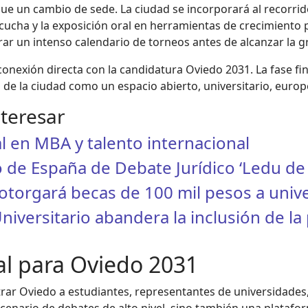
e un cambio de sede. La ciudad se incorporará al recorrid
scucha y la exposición oral en herramientas de crecimiento 
r un intenso calendario de torneos antes de alcanzar la gr
conexión directa con la candidatura Oviedo 2031. La fase fin
n de la ciudad como un espacio abierto, universitario, euro
nteresar
l en MBA y talento internacional
de España de Debate Jurídico ‘Ledu de 
torgará becas de 100 mil pesos a unive
iversitario abandera la inclusión de la
al para Oviedo 2031
rar Oviedo a estudiantes, representantes de universidades,
scenario de debates de alto nivel, sino también una platafo