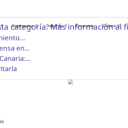
ta categoría. Más información al fi
Gastronotur
Deportes
Economía
Cultura
miento…
rensa en…
Canaria:…
itarla