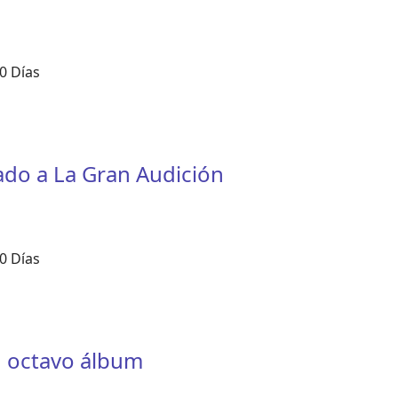
0 Días
ado a La Gran Audición
0 Días
su octavo álbum