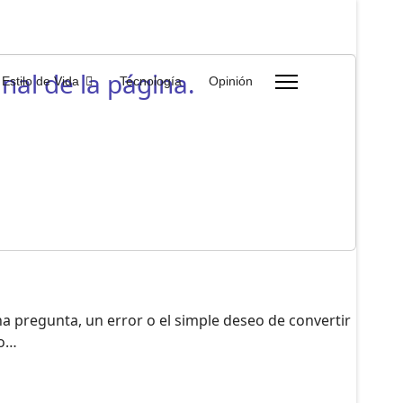
nal de la página.
Estilo de Vida
Tecnología
Opinión
a pregunta, un error o el simple deseo de convertir
do…