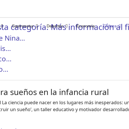
ta categoría. Más información al fi
Gastronotur
Deportes
Economía
Cultura
e Nina…
ris…
sco…
ro…
ra sueños en la infancia rural
l La ciencia puede nacer en los lugares más inesperados: un
struir un sueño’, un taller educativo y motivador desarrolla