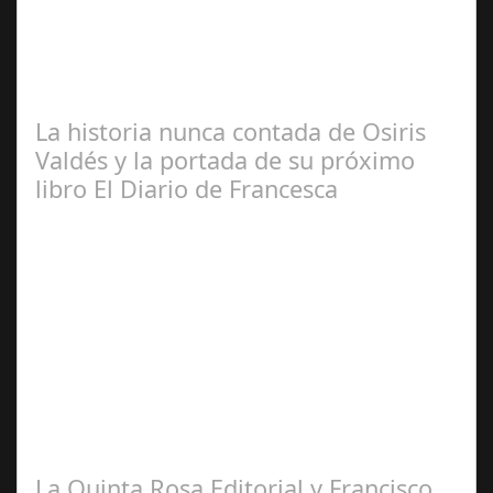
2024
Detrás de “Canasteri Woman” hay una superheroína que
nos salva la vida, y que nos salva como sociedad. Es el
reflejo de ese trabajo tan…
La historia nunca contada de Osiris
Valdés y la portada de su próximo
libro El Diario de Francesca
Abr 20,
2025
Por. Fernando Alonso Barahona escritor, periodista,
abogado y crítico cinematográfico, español. Valdés nació
en La Habana, Cuba, de padre…
La Quinta Rosa Editorial y Francisco