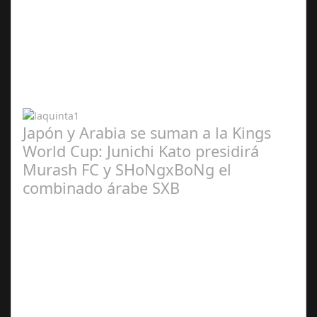
Abr 20,
2024
Japón y Arabia se suman a la Kings
World Cup: Junichi Kato presidirá
Murash FC y SHoNgxBoNg el
combinado árabe SXB
Abr 20,
2024