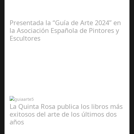
2025
Presentada la “Guía de Arte 2024” en
la Asociación Española de Pintores y
Escultores
Abr 20,
2024
La Quinta Rosa publica los libros más
exitosos del arte de los últimos dos
años