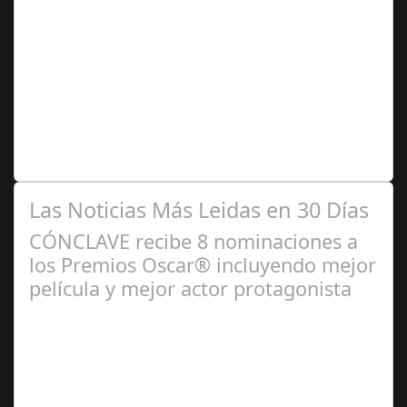
Ene 26,
2025
Las figuras de ambos autores serán protagonistas de
actividades como coloquios y espectáculos, que
complementan la programación de sus…
Las Noticias Más Leidas en 30 Días
CÓNCLAVE recibe 8 nominaciones a
los Premios Oscar® incluyendo mejor
película y mejor actor protagonista
Ene 23,