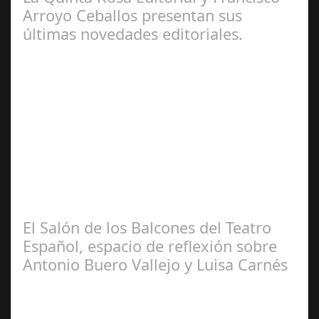
Arroyo Ceballos presentan sus
últimas novedades editoriales.
Ene 31,
2025
La editorial “La Quinta Rosa” y el artista multidisciplinar
y crítico internacional cordobés, Francisco Arroyo
Ceballos, presentaron en el…
El Salón de los Balcones del Teatro
Español, espacio de reflexión sobre
Antonio Buero Vallejo y Luisa Carnés