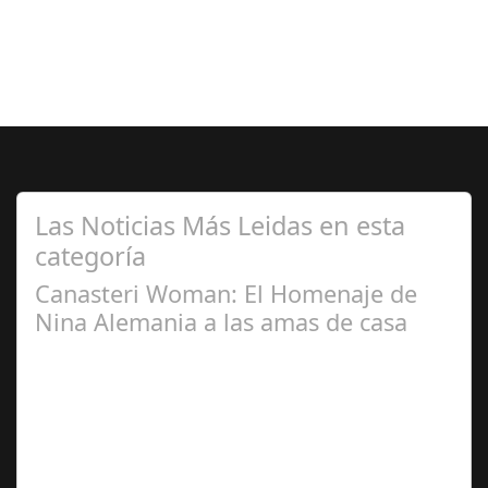
Las Noticias Más Leidas en esta
categoría
Canasteri Woman: El Homenaje de
Nina Alemania a las amas de casa
Dic 02,