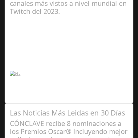
canales más vistos a nivel mundial en
Twitch del 2023.
Abr 20,
2024
¡La competición acumula más de 80 millones de horas
vistas por parte de los usuarios, sumando más de 3
millones de seguidores! ¡La Kings…
Las Noticias Más Leidas en 30 Días
CÓNCLAVE recibe 8 nominaciones a
los Premios Oscar® incluyendo mejor