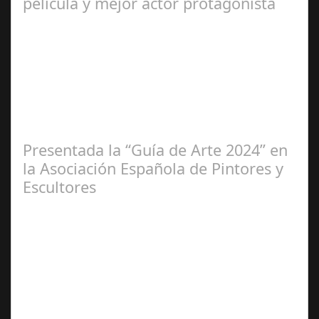
película y mejor actor protagonista
Ene 23,
2025
Presentada la “Guía de Arte 2024” en
la Asociación Española de Pintores y
Escultores
Abr 20,
2024