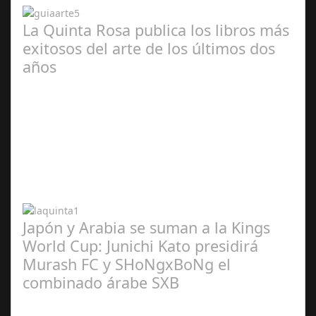
La Quinta Rosa publica los libros más
exitosos del arte de los últimos dos
años
Abr 20,
2024
Japón y Arabia se suman a la Kings
World Cup: Junichi Kato presidirá
Murash FC y SHoNgxBoNg el
combinado árabe SXB