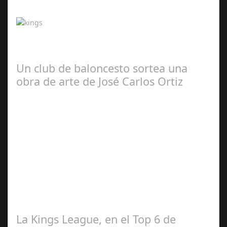
2024
¡La grada fan de la Kings y la Queens se estrenó durante
el fin de semana y trasladó toda la emoción de los
aficionados al terreno de juego…
Un club de baloncesto sortea una
obra de arte de José Carlos Ortiz
May 01,
2024
El equipo de Socuellamos, Cabezuelo Foods Club
Baloncesto, sorteará, para recoger fondos una obra del
artista reconocido internacionalmente…
La Kings League, en el Top 6 de