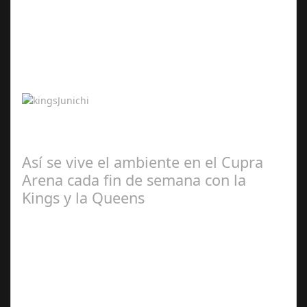
Abr 20,
2024
Junichi Kato presidirá Murash FC y SHoNgxBoNg el
combinado árabe SXB Tras los anuncios de Alemania,
Brasil, Francia, Bélgica y Reino Unido,…
Así se vive el ambiente en el Cupra
Arena cada fin de semana con la
Kings y la Queens
Abr 20,