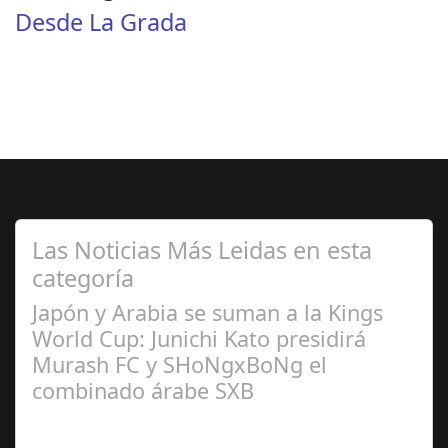
Desde La Grada
Las Noticias Más Leidas en esta
categoría
Japón y Arabia se suman a la Kings
World Cup: Junichi Kato presidirá
Murash FC y SHoNgxBoNg el
combinado árabe SXB