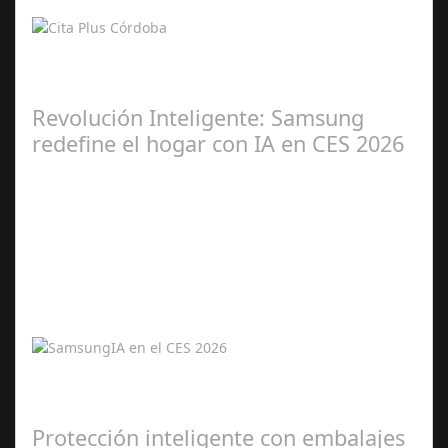
2026
Kioscos y web 24/7 reducen esperas y facilitan gestiones
en la ciudad Cita Plus llega para transformar la atención
social en Córdoba: una…
Revolución Inteligente: Samsung
redefine el hogar con IA en CES 2026
Ene 06,
2026
Samsung presenta una experiencia integral y conectada
con inteligencia artificial en sus productos estrella de
2026. La inteligencia…
Protección inteligente con embalajes