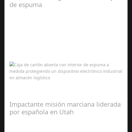
de espuma
Mar 11,
2026
En sectores industriales donde cada envío puede
contener equipos electrónicos, componentes mecánicos
o dispositivos médicos de alto valor,…
Impactante misión marciana liderada
por española en Utah