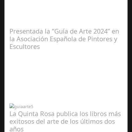
2025
Presentada la “Guía de Arte 2024” en
la Asociación Española de Pintores y
Escultores
Abr 20,
2024
La Quinta Rosa publica los libros más
exitosos del arte de los últimos dos
años