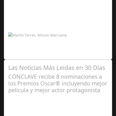
Feb 14,
2026
La misión marciana simulada que ha tenido lugar en la
Mars Desert Research Station, en pleno desierto de
Utah, ha supuesto un antes y un…
Las Noticias Más Leidas en 30 Días
CÓNCLAVE recibe 8 nominaciones a
los Premios Oscar® incluyendo mejor
película y mejor actor protagonista
Ene 23,