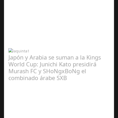
Abr 20,
2024
Japón y Arabia se suman a la Kings
World Cup: Junichi Kato presidirá
Murash FC y SHoNgxBoNg el
combinado árabe SXB
Abr 20,