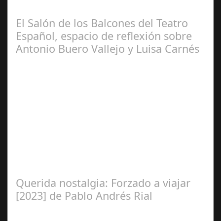
y crítico internacional cordobés, Francisco Arroyo
Ceballos, presentaron en el…
El Salón de los Balcones del Teatro
Español, espacio de reflexión sobre
Antonio Buero Vallejo y Luisa Carnés
Ene 26,
2025
Las figuras de ambos autores serán protagonistas de
actividades como coloquios y espectáculos, que
complementan la programación de sus…
Querida nostalgia: Forzado a viajar
[2023] de Pablo Andrés Rial