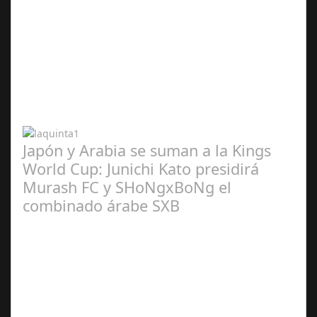
Abr 20,
2024
Japón y Arabia se suman a la Kings
World Cup: Junichi Kato presidirá
Murash FC y SHoNgxBoNg el
combinado árabe SXB
Abr 20,