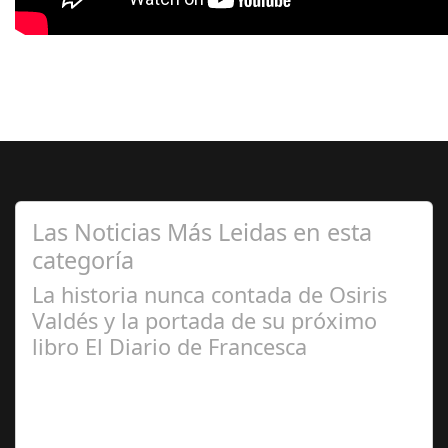
Las Noticias Más Leidas en esta
categoría
La historia nunca contada de Osiris
Valdés y la portada de su próximo
libro El Diario de Francesca
Abr 20,