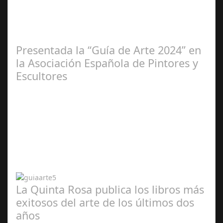
2025
Presentada la “Guía de Arte 2024” en
la Asociación Española de Pintores y
Escultores
Abr 20,
2024
La Quinta Rosa publica los libros más
exitosos del arte de los últimos dos
años