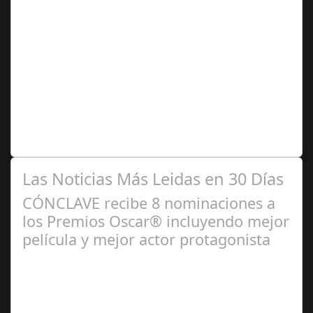
Abr 05,
2025
Todos los días se parecen porque en ellos despierta y
duerme el mismo cuerpo. Observa a través de la
ventana el mismo paisaje y sus…
Las Noticias Más Leidas en 30 Días
CÓNCLAVE recibe 8 nominaciones a
los Premios Oscar® incluyendo mejor
película y mejor actor protagonista
Ene 23,