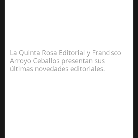
2025
Por. Fernando Alonso Barahona escritor, periodista,
abogado y crítico cinematográfico, español. Valdés nació
en La Habana, Cuba, de padre…
La Quinta Rosa Editorial y Francisco
Arroyo Ceballos presentan sus
últimas novedades editoriales.
Ene 31,
2025
La editorial “La Quinta Rosa” y el artista multidisciplinar