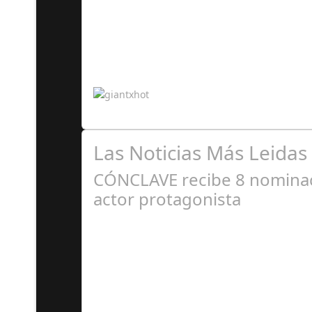
A
La marca líder de vehículos de juguete lucirá
Las Noticias Más Leidas
CÓNCLAVE recibe 8 nominaci
actor protagonista
E