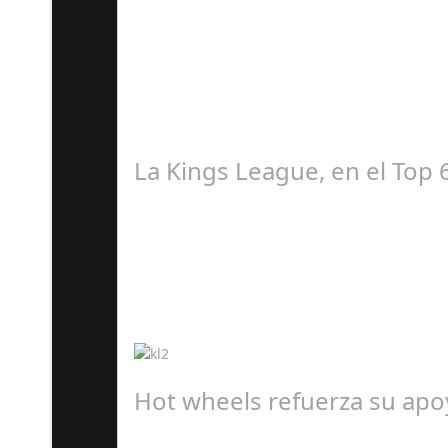
M
El equipo de Socuellamos, Cabezuelo Foods Clu
La Kings League, en el Top 
A
¡La competición acumula más de 80 millones d
Hot wheels refuerza su apoy