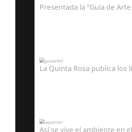
Presentada la “Guía de Arte
A
La Quinta Rosa publica los 
A
Así se vive el ambiente en 