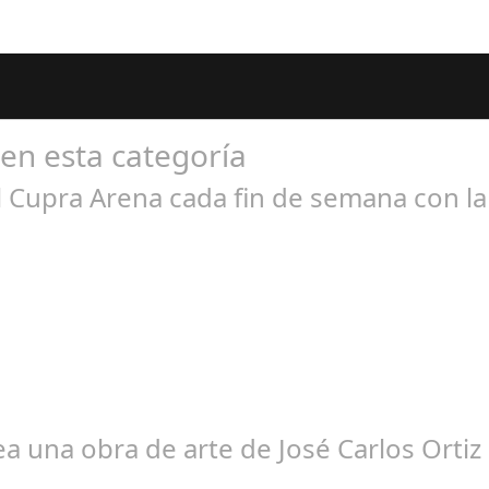
 en esta categoría
el Cupra Arena cada fin de semana con l
br 20, 2024
nó durante el fin de semana y trasladó toda la emoción de los afic
a una obra de arte de José Carlos Ortiz