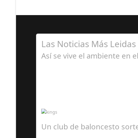
Las Noticias Más Leidas
Así se vive el ambiente en 
A
¡La grada fan de la Kings y la Queens se estre
Un club de baloncesto sorte