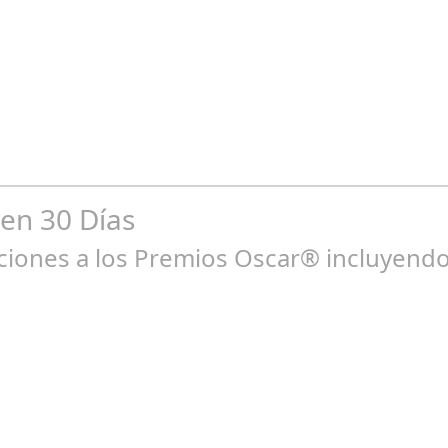
br 20, 2024
 en la camiseta en competiciones nacionales GIANTX, el club de e
 en 30 Días
ones a los Premios Oscar® incluyendo 
ne 23, 2025