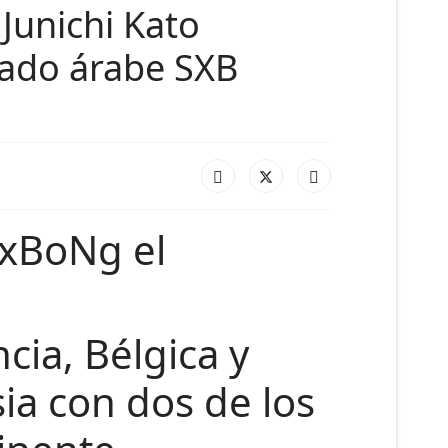
Junichi Kato
ado árabe SXB
gxBoNg el
cia, Bélgica y
ia con dos de los