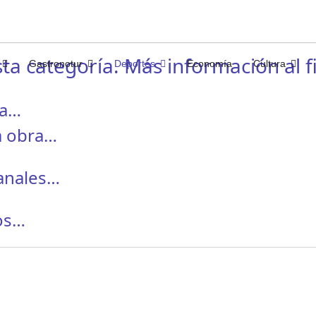
ta categoría. Más información al fi
Gastronotur
Deportes
Economía
Cultura
ra…
a obra…
canales…
los…