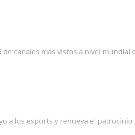
ay 01, 2024
b Baloncesto, sorteará, para recoger fondos una obra del artista
6 de canales más vistos a nivel mundial 
br 20, 2024
e horas vistas por parte de los usuarios, sumando más de 3 millon
o a los esports y renueva el patrocinio