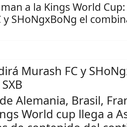
uman a la Kings World Cup: 
FC y SHoNgxBoNg el combin
sidirá Murash FC y SHoN
 SXB
de Alemania, Brasil, Fran
ings World cup llega a As