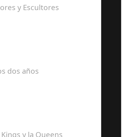
ores y Escultores
mos dos años
a Kings y la Queens