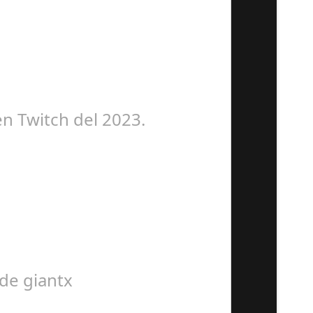
 reconocido internacionalmente…
en Twitch del 2023.
es de seguidores! ¡La Kings…
 de giantx