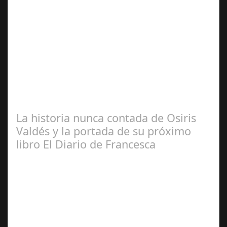
Dic 02,
2024
Detrás de “Canasteri Woman” hay una superheroína que
nos salva la vida, y que nos salva como sociedad. Es el
reflejo de ese trabajo tan…
La historia nunca contada de Osiris
Valdés y la portada de su próximo
libro El Diario de Francesca
Abr 20,