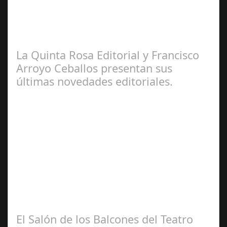
2025
Por. Fernando Alonso Barahona escritor, periodista,
abogado y crítico cinematográfico, español. Valdés nació
en La Habana, Cuba, de padre…
La Quinta Rosa Editorial y Francisco
Arroyo Ceballos presentan sus
últimas novedades editoriales.
Ene 31,
2025
La editorial “La Quinta Rosa” y el artista multidisciplinar
y crítico internacional cordobés, Francisco Arroyo
Ceballos, presentaron en el…
El Salón de los Balcones del Teatro