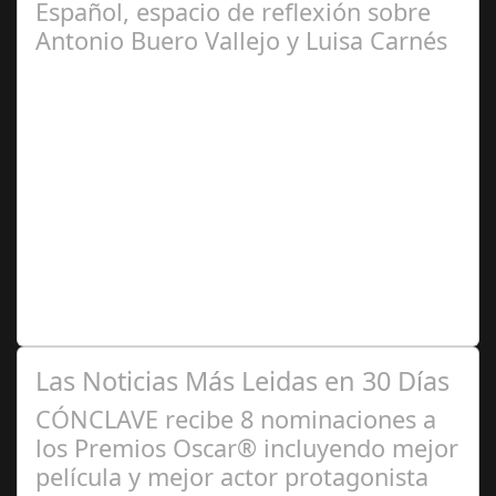
Español, espacio de reflexión sobre
Antonio Buero Vallejo y Luisa Carnés
Ene 26,
2025
Las figuras de ambos autores serán protagonistas de
actividades como coloquios y espectáculos, que
complementan la programación de sus…
Las Noticias Más Leidas en 30 Días
CÓNCLAVE recibe 8 nominaciones a
los Premios Oscar® incluyendo mejor
película y mejor actor protagonista