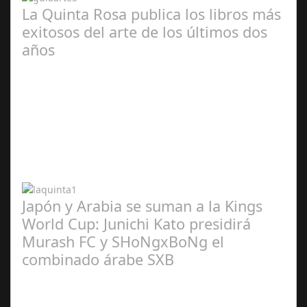
La Quinta Rosa publica los libros más
exitosos del arte de los últimos dos
años
Abr 20,
2024
Japón y Arabia se suman a la Kings
World Cup: Junichi Kato presidirá
Murash FC y SHoNgxBoNg el
combinado árabe SXB