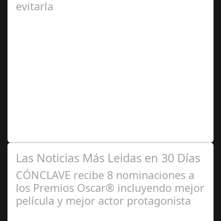
evitarla
Ago 04,
2024
Se trata de una infección especialmente común entre los
niños y bebés durante el verano Joan Francesc Horvath,
responsable de Audiología en…
Las Noticias Más Leidas en 30 Días
CÓNCLAVE recibe 8 nominaciones a
los Premios Oscar® incluyendo mejor
película y mejor actor protagonista