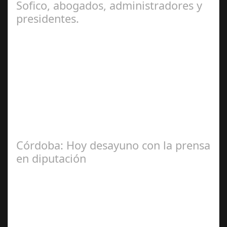
Sofico, abogados, administradores y
presidentes.
Jul 31, 2024
La Mala fe de Sofico La negligencia de los abogados de
las comunidades. En el año 2015, la empresa SOFICO
INVERSIONES, sorprende a las…
Córdoba: Hoy desayuno con la prensa
en diputación
Dic 17,