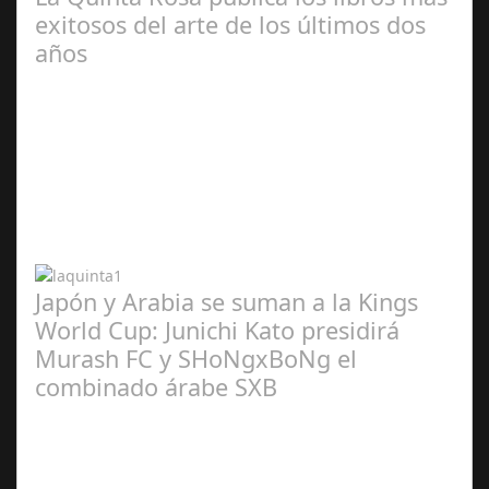
exitosos del arte de los últimos dos
años
Abr 20,
2024
Japón y Arabia se suman a la Kings
World Cup: Junichi Kato presidirá
Murash FC y SHoNgxBoNg el
combinado árabe SXB