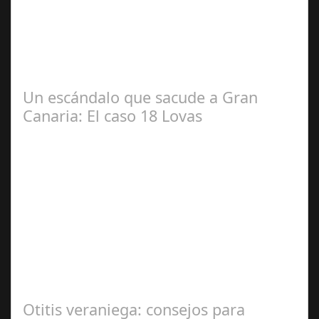
2024
#revista30dias #colaborandoporcórdoba
#diputacióndecórdoba Hoy la Diputación de Córdoba ha
realizado su tradicional desayuno con la prensa…
Un escándalo que sacude a Gran
Canaria: El caso 18 Lovas
Sep 27,
2024
En el corazón de Gran Canaria, un escándalo legal de
gran magnitud ha sacudido a la sociedad. El caso 18
Lovas, como se le conoce, ha…
Otitis veraniega: consejos para