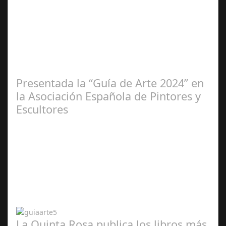
Ene 23,
2025
Presentada la “Guía de Arte 2024” en
la Asociación Española de Pintores y
Escultores
Abr 20,
2024
La Quinta Rosa publica los libros más