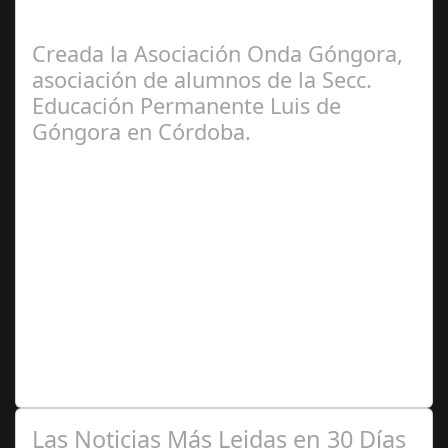
niños y bebés durante el verano Joan Francesc Horvath,
responsable de Audiología en…
Creada la Asociación Onda Góngora,
asociación de alumnos de la Secc.
Educación Permanente Luis de
Góngora en Córdoba.
Mar 20,
2025
Alumnas y Alumnos, en un número importante mayores
de 60 años, se unen a fin de preservar y defender sus
derechos educativos en un distrito…
Las Noticias Más Leidas en 30 Días