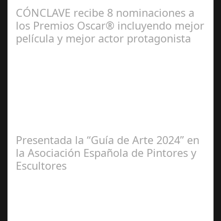
CÓNCLAVE recibe 8 nominaciones a
los Premios Oscar® incluyendo mejor
película y mejor actor protagonista
Ene 23,
2025
Presentada la “Guía de Arte 2024” en
la Asociación Española de Pintores y
Escultores
Abr 20,