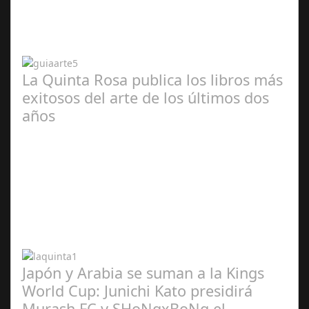
2024
La Quinta Rosa publica los libros más
exitosos del arte de los últimos dos
años
Abr 20,
2024
Japón y Arabia se suman a la Kings
World Cup: Junichi Kato presidirá
Murash FC y SHoNgxBoNg el