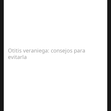
Dic 17,
2024
#revista30dias #colaborandoporcórdoba
#diputacióndecórdoba Hoy la Diputación de Córdoba ha
realizado su tradicional desayuno con la prensa…
Otitis veraniega: consejos para
evitarla
Ago 04,
2024
Se trata de una infección especialmente común entre los