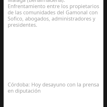
Enfrentamiento entre los propietarios
de las comunidades del Gamonal con
Sofico, abogados, administradores y
presidentes.
Jul 31, 2024
La Mala fe de Sofico La negligencia de los abogados de
las comunidades. En el año 2015, la empresa SOFICO
INVERSIONES, sorprende a las…
Córdoba: Hoy desayuno con la prensa
en diputación