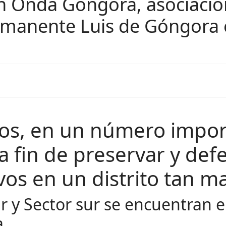
ón Onda Góngora, asociació
rmanente Luis de Góngora
os, en un número impor
a fin de preservar y def
os en un distrito tan ma
r y Sector sur se encuentran e
.