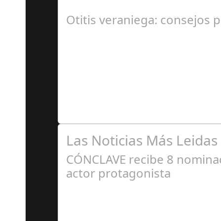
En el corazón de Gran Canaria, un escándalo l
Otitis veraniega: consejos p
A
Se trata de una infección especialmente comú
Las Noticias Más Leidas
CÓNCLAVE recibe 8 nominaci
actor protagonista
E