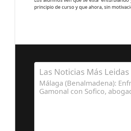
Los alumnos ven que se está “enturbiando y
principio de curso y que ahora, sin motiva
Las Noticias Más Leidas
Málaga (Benalmadena): Enfr
Gamonal con Sofico, abogad
Ju