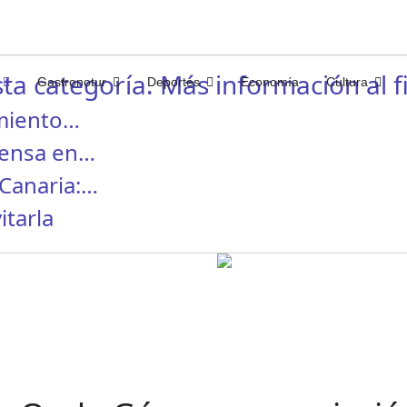
ta categoría. Más información al fi
Gastronotur
Deportes
Economía
Cultura
miento…
rensa en…
Canaria:…
itarla