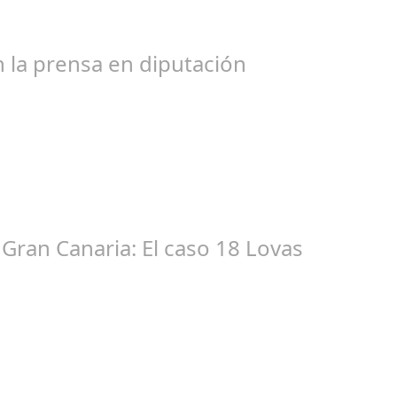
bogados de las comunidades. En el año 2015, la empresa SOFICO IN
 la prensa en diputación
ic 17, 2024
tacióndecórdoba Hoy la Diputación de Córdoba ha realizado su tr
Gran Canaria: El caso 18 Lovas
ep 27, 2024