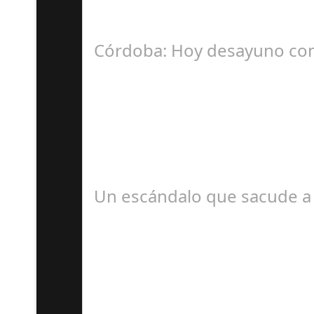
La Mala fe de Sofico La negligencia de los a
Córdoba: Hoy desayuno con
D
#revista30dias #colaborandoporcórdoba #dipu
Un escándalo que sacude a 
S