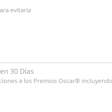
egal de gran magnitud ha sacudido a la sociedad. El caso 18 Lovas
ara evitarla
go 04, 2024
n entre los niños y bebés durante el verano Joan Francesc Horvath
 en 30 Días
ones a los Premios Oscar® incluyendo 
ne 23, 2025