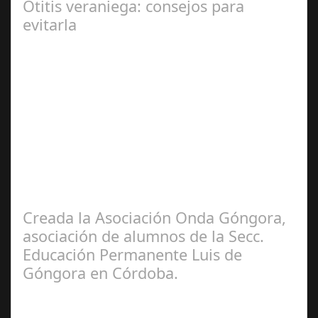
Otitis veraniega: consejos para
evitarla
Ago 04,
2024
Se trata de una infección especialmente común entre los
niños y bebés durante el verano Joan Francesc Horvath,
responsable de Audiología en…
Creada la Asociación Onda Góngora,
asociación de alumnos de la Secc.
Educación Permanente Luis de
Góngora en Córdoba.