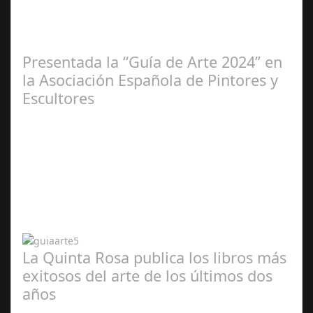
2025
Presentada la “Guía de Arte 2024” en
la Asociación Española de Pintores y
Escultores
Abr 20,
2024
La Quinta Rosa publica los libros más
exitosos del arte de los últimos dos
años