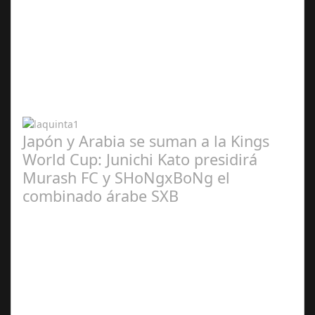
Abr 20,
2024
Japón y Arabia se suman a la Kings
World Cup: Junichi Kato presidirá
Murash FC y SHoNgxBoNg el
combinado árabe SXB
Abr 20,