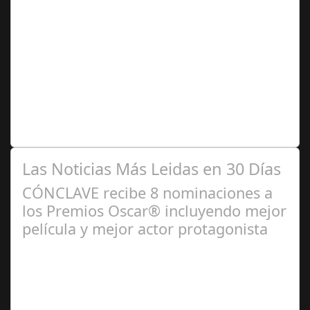
Mar 20,
2025
Alumnas y Alumnos, en un número importante mayores
de 60 años, se unen a fin de preservar y defender sus
derechos educativos en un distrito…
Las Noticias Más Leidas en 30 Días
CÓNCLAVE recibe 8 nominaciones a
los Premios Oscar® incluyendo mejor
película y mejor actor protagonista
Ene 23,