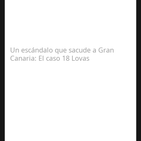
2024
#revista30dias #colaborandoporcórdoba
#diputacióndecórdoba Hoy la Diputación de Córdoba ha
realizado su tradicional desayuno con la prensa…
Un escándalo que sacude a Gran
Canaria: El caso 18 Lovas
Sep 27,
2024
En el corazón de Gran Canaria, un escándalo legal de
gran magnitud ha sacudido a la sociedad. El caso 18
Lovas, como se le conoce, ha…