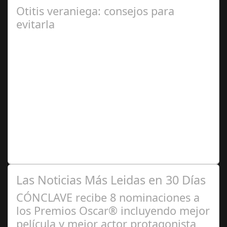
Otitis veraniega: consejos para
evitarla
Ago 04,
2024
Se trata de una infección especialmente común entre los
niños y bebés durante el verano Joan Francesc Horvath,
responsable de Audiología en…
Las Noticias Más Leidas en 30 Días
CÓNCLAVE recibe 8 nominaciones a
los Premios Oscar® incluyendo mejor
película y mejor actor protagonista