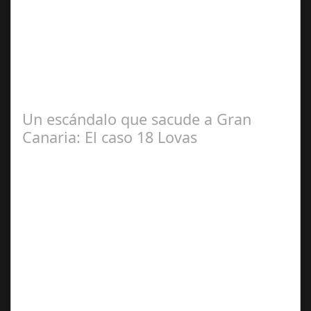
2024
#revista30dias #colaborandoporcórdoba
#diputacióndecórdoba Hoy la Diputación de Córdoba ha
realizado su tradicional desayuno con la prensa…
Un escándalo que sacude a Gran
Canaria: El caso 18 Lovas
Sep 27,
2024
En el corazón de Gran Canaria, un escándalo legal de
gran magnitud ha sacudido a la sociedad. El caso 18
Lovas, como se le conoce, ha…