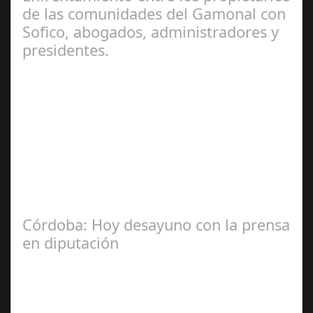
de las comunidades del Gamonal con
Sofico, abogados, administradores y
presidentes.
Jul 31, 2024
La Mala fe de Sofico La negligencia de los abogados de
las comunidades. En el año 2015, la empresa SOFICO
INVERSIONES, sorprende a las…
Córdoba: Hoy desayuno con la prensa
en diputación
Dic 17,