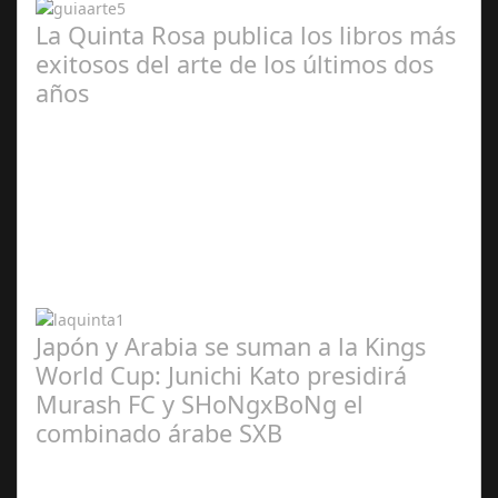
La Quinta Rosa publica los libros más
exitosos del arte de los últimos dos
años
Abr 20,
2024
Japón y Arabia se suman a la Kings
World Cup: Junichi Kato presidirá
Murash FC y SHoNgxBoNg el
combinado árabe SXB