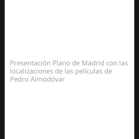
May 28,
2025
Un espacio único donde la gastronomía, la música y el
buen ambiente se unen para disfrutar sin prisa La
ciudad de Córdoba se prepara para…
Presentación Plano de Madrid con las
localizaciones de las películas de
Pedro Almodóvar
Sep 10,
2024