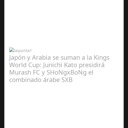
Abr 20,
2024
Japón y Arabia se suman a la Kings
World Cup: Junichi Kato presidirá
Murash FC y SHoNgxBoNg el
combinado árabe SXB
Abr 20,