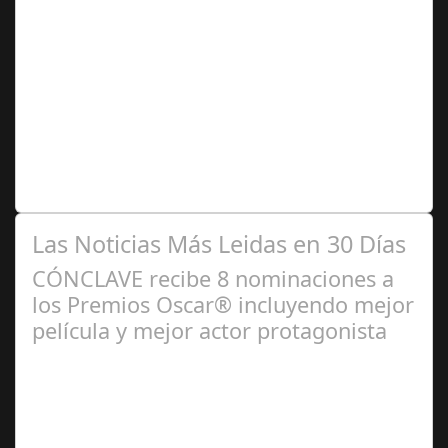
Jul 12, 2024
España es un país con una rica tradición
cinematográfica, especialmente en el género de la
comedia. A lo largo de los años, varios pueblos…
Las Noticias Más Leidas en 30 Días
CÓNCLAVE recibe 8 nominaciones a
los Premios Oscar® incluyendo mejor
película y mejor actor protagonista
Ene 23,