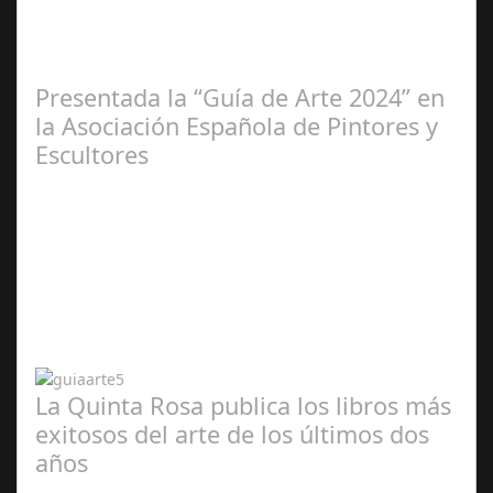
2025
Presentada la “Guía de Arte 2024” en
la Asociación Española de Pintores y
Escultores
Abr 20,
2024
La Quinta Rosa publica los libros más
exitosos del arte de los últimos dos
años