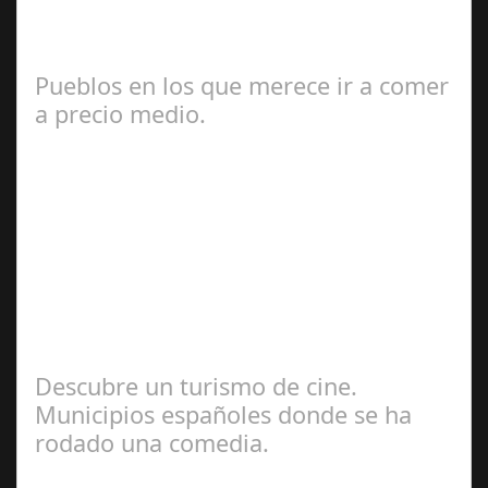
Con ocasión de la exposición MADRID, CHICA
ALMODÓVAR El próximo 11 de septiembre de 2024
tendrá lugar a las 19.00 hrs en la librería Ocho y…
Pueblos en los que merece ir a comer
a precio medio.
Jul 17, 2024
Seguimos recomendando propuesta para viajes durante
este verano. España es un país conocido por su rica y
variada gastronomía. Desde el…
Descubre un turismo de cine.
Municipios españoles donde se ha
rodado una comedia.