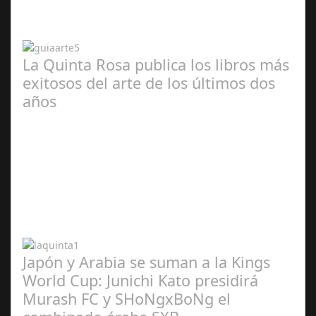
2024
La Quinta Rosa publica los libros más
exitosos del arte de los últimos dos
años
Abr 20,
2024
Japón y Arabia se suman a la Kings
World Cup: Junichi Kato presidirá
Murash FC y SHoNgxBoNg el