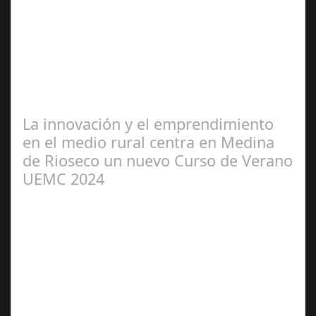
2024
‘Cañeteando’ llega con una nueva edición al municipio
de Cañete de las Torres, convirtiéndose en una gran
pista de baile toda la noche el…
La innovación y el emprendimiento
en el medio rural centra en Medina
de Rioseco un nuevo Curso de Verano
UEMC 2024
Jul 08, 2024
La localidad acogerá el 11 de julio “Talento,