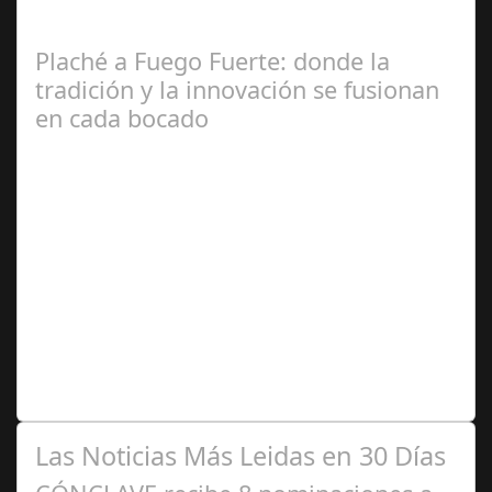
emprendimiento e innovación en el entorno rural”, una
jornada en la que también se…
Plaché a Fuego Fuerte: donde la
tradición y la innovación se fusionan
en cada bocado
Ago 23,
2024
Una experiencia gastronómica única que combina lo
mejor de la cocina española, argentina y de vanguardia,
mezclando lo moderno con lo…
Las Noticias Más Leidas en 30 Días