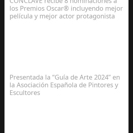
CÓNCLAVE recibe 8 nominaciones a
los Premios Oscar® incluyendo mejor
película y mejor actor protagonista
Ene 23,
2025
Presentada la “Guía de Arte 2024” en
la Asociación Española de Pintores y
Escultores
Abr 20,