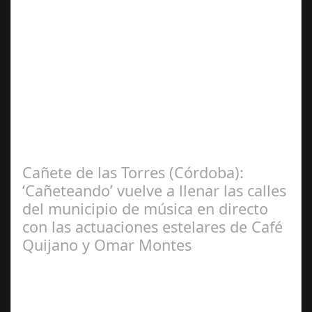
Jun 24,
2024
Bresca, la destacada cadena de restauración del grupo
Italian Fooding, ha dado un paso decisivo en su
estrategia de expansión a nivel…
Cañete de las Torres (Córdoba):
‘Cañeteando’ vuelve a llenar las calles
del municipio de música en directo
con las actuaciones estelares de Café
Quijano y Omar Montes
Jun 25,