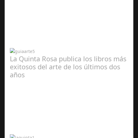
Abr 20,
2024
La Quinta Rosa publica los libros más
exitosos del arte de los últimos dos
años
Abr 20,
2024