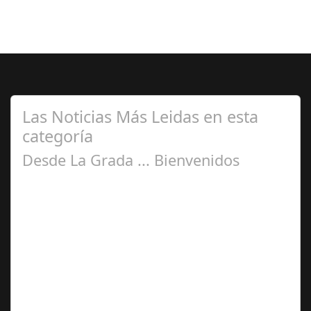
Las Noticias Más Leidas en esta
categoría
Desde La Grada ... Bienvenidos
Jul 28, 2025
La idea de plasmar sensaciones recibidas desde la
grada del Nuevo estadio del Arcángel rebautizado como