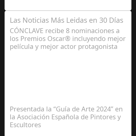
Ciudad desgranamos lo acaecido en…
Las Noticias Más Leidas en 30 Días
CÓNCLAVE recibe 8 nominaciones a
los Premios Oscar® incluyendo mejor
película y mejor actor protagonista
Ene 23,
2025
Presentada la “Guía de Arte 2024” en
la Asociación Española de Pintores y
Escultores