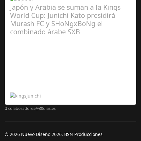
Japón y Arabia se suman a la Kings
World Cup: Junichi Kato presidirá
Murash FC y SHoNgxBoNg el
combinado árabe SXB
Abr 20,
2024
colaboradores@30dias.es
© 2026 Nuevo Diseño 2026. BSN Producciones