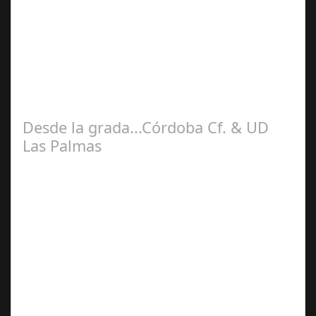
Sep 08,
2025
La cuarta jornada de la liga Hypermotiòn trajo de nuevo
al Córdoba CF a su feudo, siendo en esta ocasión junto al
CD Castellón. Con mas de…
Desde la grada...Córdoba Cf. & UD
Las Palmas
Ago 27,
2025
Segunda jornada de la liga Hypermotion, desde la grada
del Bahrain Victortius Nuevo Arcángel de nuestra