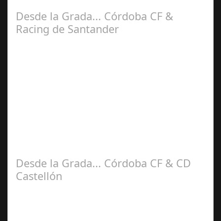
Bahrain Victorius en esta nueva…
Desde la Grada... Córdoba CF &
Racing de Santander
Sep 26,
2025
En esta sexta Jornada de nuestra liga Hypermotion
recibimos la visita del Racing de Santander. Siendo
sincero me sentía muy receloso ya que…
Desde la Grada... Córdoba CF & CD
Castellón