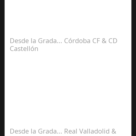
La idea de plasmar sensaciones recibidas desde la
grada del Nuevo estadio del Arcángel rebautizado como
Bahrain Victorius en esta nueva…
Desde la Grada... Córdoba CF & CD
Castellón
Sep 08,
2025
La cuarta jornada de la liga Hypermotiòn trajo de nuevo
al Córdoba CF a su feudo, siendo en esta ocasión junto al
CD Castellón. Con mas de…
Desde la Grada... Real Valladolid &