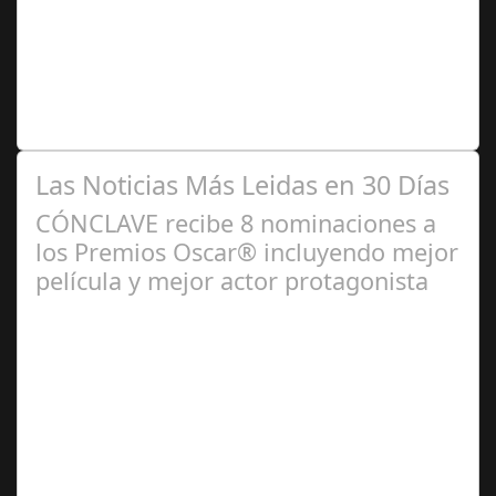
2025
Segunda jornada de la liga Hypermotion, desde la grada
del Bahrain Victortius Nuevo Arcángel de nuestra
Ciudad desgranamos lo acaecido en…
Las Noticias Más Leidas en 30 Días
CÓNCLAVE recibe 8 nominaciones a
los Premios Oscar® incluyendo mejor
película y mejor actor protagonista
Ene 23,
2025