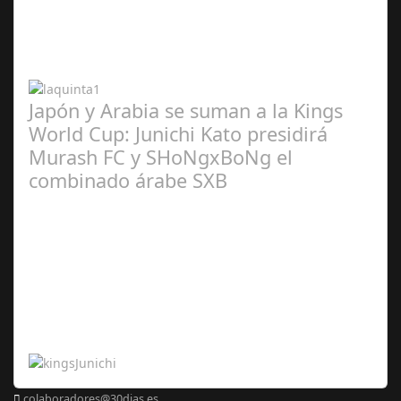
2024
Japón y Arabia se suman a la Kings
World Cup: Junichi Kato presidirá
Murash FC y SHoNgxBoNg el
combinado árabe SXB
Abr 20,
2024
colaboradores@30dias.es