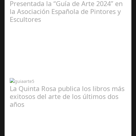
Presentada la “Guía de Arte 2024” en
la Asociación Española de Pintores y
Escultores
Abr 20,
2024
La Quinta Rosa publica los libros más
exitosos del arte de los últimos dos
años
Abr 20,