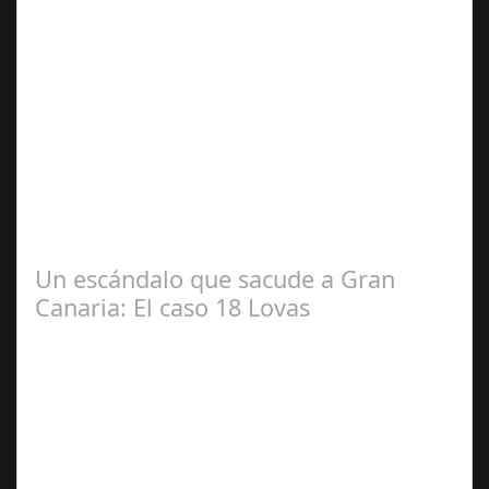
Dic 17,
2024
#revista30dias #colaborandoporcórdoba
#diputacióndecórdoba Hoy la Diputación de Córdoba ha
realizado su tradicional desayuno con la prensa…
Un escándalo que sacude a Gran
Canaria: El caso 18 Lovas
Sep 27,