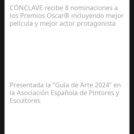
CÓNCLAVE recibe 8 nominaciones a
los Premios Oscar® incluyendo mejor
película y mejor actor protagonista
Ene 23,
2025
Presentada la “Guía de Arte 2024” en
la Asociación Española de Pintores y
Escultores
Abr 20,