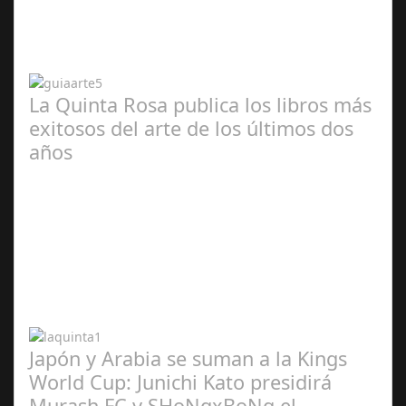
2024
La Quinta Rosa publica los libros más
exitosos del arte de los últimos dos
años
Abr 20,
2024
Japón y Arabia se suman a la Kings
World Cup: Junichi Kato presidirá
Murash FC y SHoNgxBoNg el