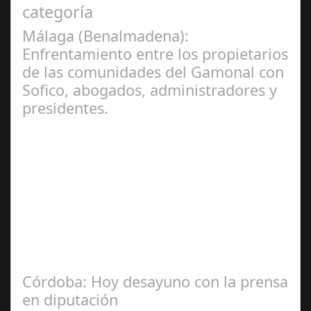
categoría
Málaga (Benalmadena):
Enfrentamiento entre los propietarios
de las comunidades del Gamonal con
Sofico, abogados, administradores y
presidentes.
Jul 31, 2024
La Mala fe de Sofico La negligencia de los abogados de
las comunidades. En el año 2015, la empresa SOFICO
INVERSIONES, sorprende a las…
Córdoba: Hoy desayuno con la prensa
en diputación