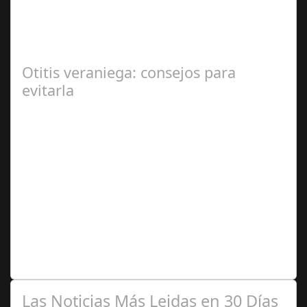
2024
En el corazón de Gran Canaria, un escándalo legal de
gran magnitud ha sacudido a la sociedad. El caso 18
Lovas, como se le conoce, ha…
Otitis veraniega: consejos para
evitarla
Ago 04,
2024
Se trata de una infección especialmente común entre los
niños y bebés durante el verano Joan Francesc Horvath,
responsable de Audiología en…
Las Noticias Más Leidas en 30 Días