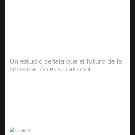
Jun 04,
2024
Webel, la aplicación líder en servicios a domicilio,
analiza las tendencias en búsqueda y contratación de
servicios a domicilio para este…
Un estudio señala que el futuro de la
socialización es sin alcohol
Abr 20,
2024