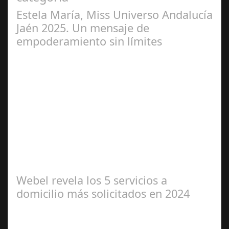
Estela María, Miss Universo Andalucía
Jaén 2025. Un mensaje de
empoderamiento sin límites
Abr 01,
2025
Miss Universo, el concurso de belleza con mayor
proyección global desde 1952, evoluciona para celebrar
la diversidad y el poder interior de…
Webel revela los 5 servicios a
domicilio más solicitados en 2024