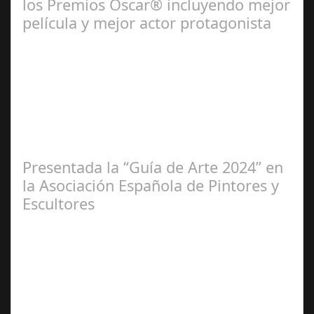
los Premios Oscar® incluyendo mejor
película y mejor actor protagonista
Ene 23,
2025
Presentada la “Guía de Arte 2024” en
la Asociación Española de Pintores y
Escultores
Abr 20,