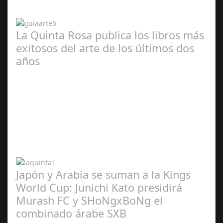
2024
La Quinta Rosa publica los libros más
exitosos del arte de los últimos dos
años
Abr 20,
2024
Japón y Arabia se suman a la Kings
World Cup: Junichi Kato presidirá
Murash FC y SHoNgxBoNg el
combinado árabe SXB