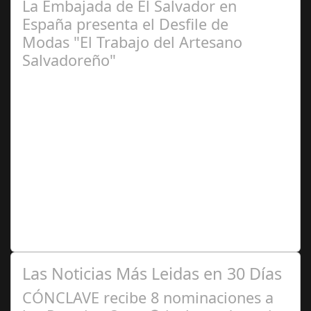
La Embajada de El Salvador en
España presenta el Desfile de
Modas "El Trabajo del Artesano
Salvadoreño"
Jun 16,
2024
La embajada celebra la tercera edición El pasado jueves
13 de junio la Embajada de El Salvador acreditada en
España, en coordinación con…
Las Noticias Más Leidas en 30 Días
CÓNCLAVE recibe 8 nominaciones a