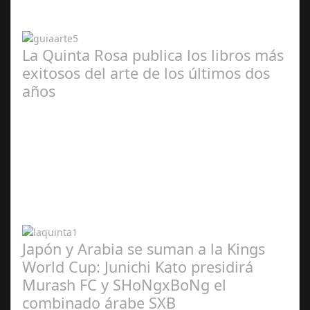
2024
La Quinta Rosa publica los libros más
exitosos del arte de los últimos dos
años
Abr 20,
2024
Japón y Arabia se suman a la Kings
World Cup: Junichi Kato presidirá
Murash FC y SHoNgxBoNg el
combinado árabe SXB