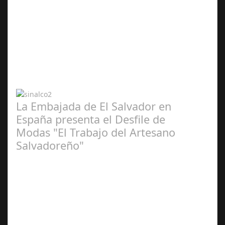
Abr 20,
2024
La Embajada de El Salvador en
España presenta el Desfile de
Modas "El Trabajo del Artesano
Salvadoreño"
Jun 16,