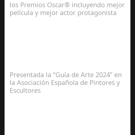
los Premios Oscar® incluyendo mejor
película y mejor actor protagonista
Ene 23,
2025
Presentada la “Guía de Arte 2024” en
la Asociación Española de Pintores y
Escultores
Abr 20,