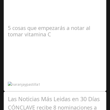
2024
La embajada celebra la tercera edición El pasado jueves
13 de junio la Embajada de El Salvador acreditada en
España, en coordinación con…
5 cosas que empezarás a notar al
tomar vitamina C
Abr 20,
2024
Las Noticias Más Leidas en 30 Días
CÓNCLAVE recibe 8 nominaciones a