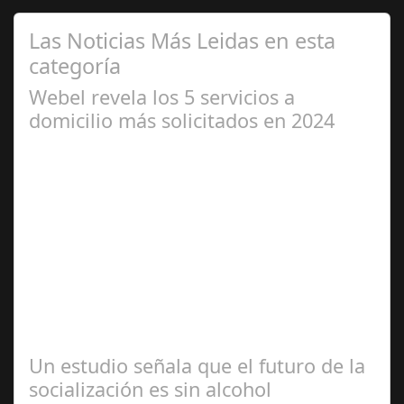
Las Noticias Más Leidas en esta
categoría
Webel revela los 5 servicios a
domicilio más solicitados en 2024
Jun 04,
2024
Webel, la aplicación líder en servicios a domicilio,
analiza las tendencias en búsqueda y contratación de
servicios a domicilio para este…
Un estudio señala que el futuro de la
socialización es sin alcohol