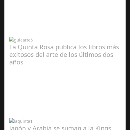
Abr 20,
2024
La Quinta Rosa publica los libros más
exitosos del arte de los últimos dos
años
Abr 20,
2024
Japón y Arabia se suman a la Kings