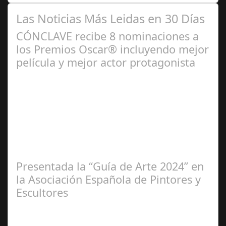
Las Noticias Más Leidas en 30 Días
CÓNCLAVE recibe 8 nominaciones a
los Premios Oscar® incluyendo mejor
película y mejor actor protagonista
Ene 23,
2025
Presentada la “Guía de Arte 2024” en
la Asociación Española de Pintores y
Escultores