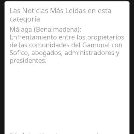
Las Noticias Más Leidas en esta
categoría
Málaga (Benalmadena):
Enfrentamiento entre los propietarios
de las comunidades del Gamonal con
Sofico, abogados, administradores y
presidentes.
Jul 31, 2024
La Mala fe de Sofico La negligencia de los abogados de
las comunidades. En el año 2015, la empresa SOFICO
INVERSIONES, sorprende a las…