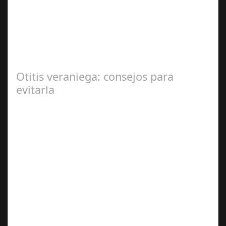
2024
En el corazón de Gran Canaria, un escándalo legal de
gran magnitud ha sacudido a la sociedad. El caso 18
Lovas, como se le conoce, ha…
Otitis veraniega: consejos para
evitarla
Ago 04,
2024
Se trata de una infección especialmente común entre los
niños y bebés durante el verano Joan Francesc Horvath,
responsable de Audiología en…