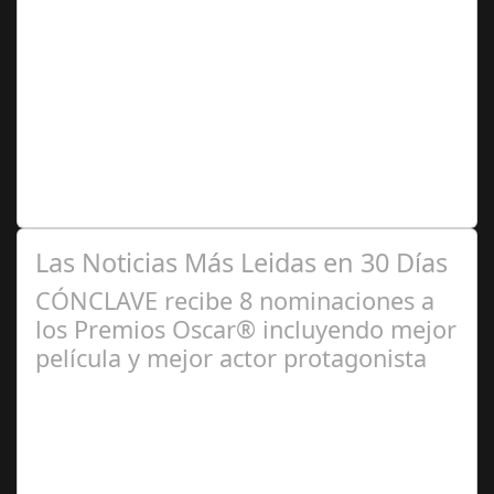
Ago 10,
2024
Premio Especial: Letras originales para la visibilidad de
la mujer en el flamenco. Ventana Abierta. arte, cultura,
personas, una asociación…
Las Noticias Más Leidas en 30 Días
CÓNCLAVE recibe 8 nominaciones a
los Premios Oscar® incluyendo mejor
película y mejor actor protagonista
Ene 23,