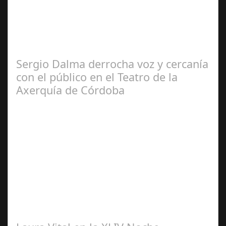
2024
El programa pasa a integrarse en la programación
habitual de dichas cadenas de Radio y Televisión La
productora BSN ha llegado…
Sergio Dalma derrocha voz y cercanía
con el público en el Teatro de la
Axerquía de Córdoba
Sep 08,
2024
El pasado sábado 7 de septiembre, el emblemático
Teatro de la Axerquía de Córdoba se llenó de magia y
emoción con la presentación de Sergio…