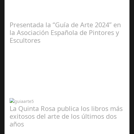
2025
Presentada la “Guía de Arte 2024” en
la Asociación Española de Pintores y
Escultores
Abr 20,
2024
La Quinta Rosa publica los libros más
exitosos del arte de los últimos dos
años