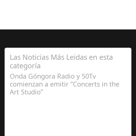
Las Noticias Más Leidas en esta
categoría
Onda Góngora Radio y 50Tv
comienzan a emitir “Concerts in the
Art Studio”
Sep 21,