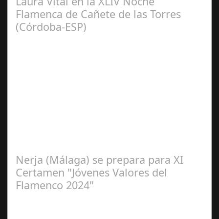
Laura Vital en la XLIV Noche
Flamenca de Cañete de las Torres
(Córdoba-ESP)
Sep 16,
2024
La cantaora Laura Vital, estará en la XLIV Noche
Flamenca de Cañete de las Torres. El 25 de Septiembre
de 2024. Organiza. Peña Cultural…
Nerja (Málaga) se prepara para XI
Certamen "Jóvenes Valores del
Flamenco 2024"