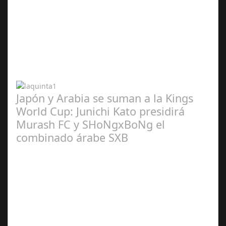
Abr 20,
2024
Japón y Arabia se suman a la Kings
World Cup: Junichi Kato presidirá
Murash FC y SHoNgxBoNg el
combinado árabe SXB
Abr 20,