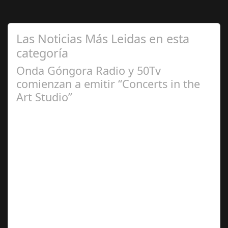
Las Noticias Más Leidas en esta
categoría
Onda Góngora Radio y 50Tv
comienzan a emitir “Concerts in the
Art Studio”
Sep 21,
2024
El programa pasa a integrarse en la programación
habitual de dichas cadenas de Radio y Televisión La
productora BSN ha llegado…