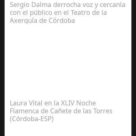
Sergio Dalma derrocha voz y cercanía
con el público en el Teatro de la
Axerquía de Córdoba
Sep 08,
2024
El pasado sábado 7 de septiembre, el emblemático
Teatro de la Axerquía de Córdoba se llenó de magia y
emoción con la presentación de Sergio…
Laura Vital en la XLIV Noche
Flamenca de Cañete de las Torres
(Córdoba-ESP)