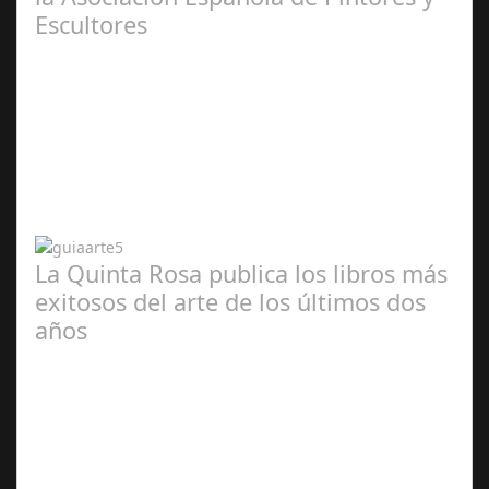
Escultores
Abr 20,
2024
La Quinta Rosa publica los libros más
exitosos del arte de los últimos dos
años
Abr 20,