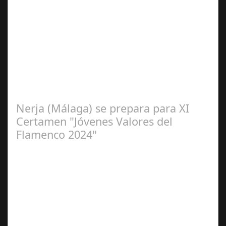
Sep 16,
2024
La cantaora Laura Vital, estará en la XLIV Noche
Flamenca de Cañete de las Torres. El 25 de Septiembre
de 2024. Organiza. Peña Cultural…
Nerja (Málaga) se prepara para XI
Certamen "Jóvenes Valores del
Flamenco 2024"
Ago 10,