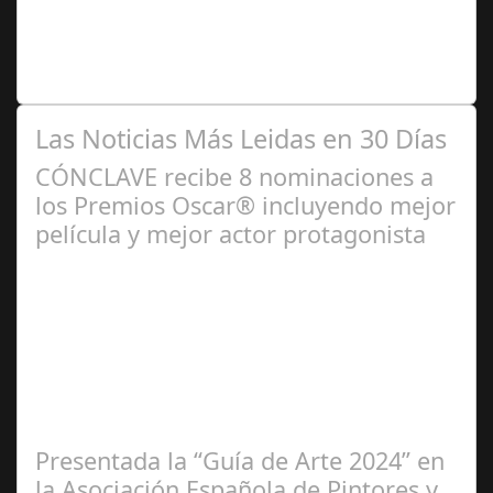
2024
Premio Especial: Letras originales para la visibilidad de
la mujer en el flamenco. Ventana Abierta. arte, cultura,
personas, una asociación…
Las Noticias Más Leidas en 30 Días
CÓNCLAVE recibe 8 nominaciones a
los Premios Oscar® incluyendo mejor
película y mejor actor protagonista
Ene 23,
2025
Presentada la “Guía de Arte 2024” en
la Asociación Española de Pintores y