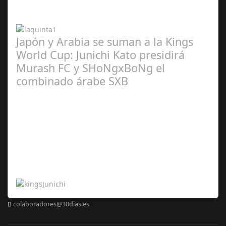
2024
Japón y Arabia se suman a la Kings
World Cup: Junichi Kato presidirá
Murash FC y SHoNgxBoNg el
combinado árabe SXB
Abr 20,
2024
colaboradores@30dias.es