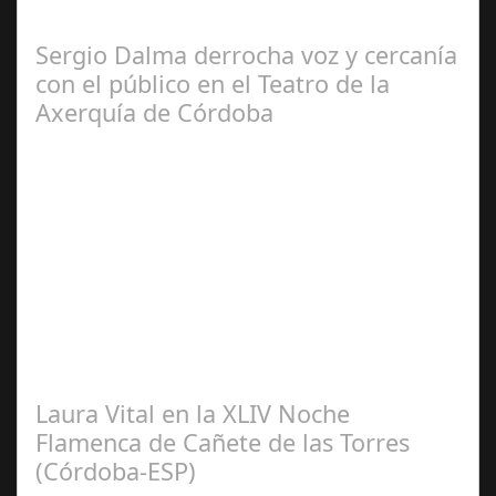
habitual de dichas cadenas de Radio y Televisión La
productora BSN ha llegado…
Sergio Dalma derrocha voz y cercanía
con el público en el Teatro de la
Axerquía de Córdoba
Sep 08,
2024
El pasado sábado 7 de septiembre, el emblemático
Teatro de la Axerquía de Córdoba se llenó de magia y
emoción con la presentación de Sergio…
Laura Vital en la XLIV Noche
Flamenca de Cañete de las Torres
(Córdoba-ESP)