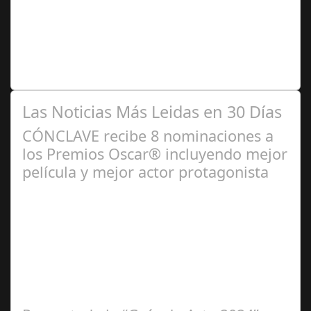
2024
Premio Especial: Letras originales para la visibilidad de
la mujer en el flamenco. Ventana Abierta. arte, cultura,
personas, una asociación…
Las Noticias Más Leidas en 30 Días
CÓNCLAVE recibe 8 nominaciones a
los Premios Oscar® incluyendo mejor
película y mejor actor protagonista
Ene 23,
2025