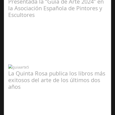
Presentada la “Guía de Arte 2024” en
la Asociación Española de Pintores y
Escultores
Abr 20,
2024
La Quinta Rosa publica los libros más
exitosos del arte de los últimos dos
años
Abr 20,