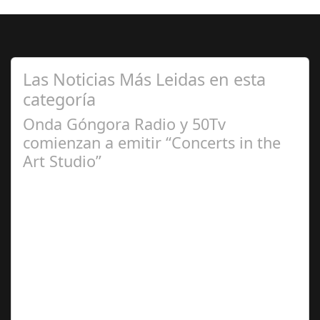
Las Noticias Más Leidas en esta
categoría
Onda Góngora Radio y 50Tv
comienzan a emitir “Concerts in the
Art Studio”
Sep 21,
2024
El programa pasa a integrarse en la programación