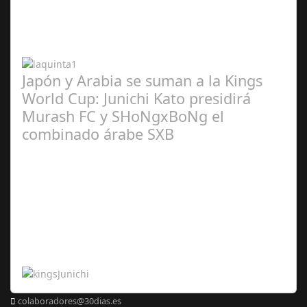
2024
Japón y Arabia se suman a la Kings
World Cup: Junichi Kato presidirá
Murash FC y SHoNgxBoNg el
combinado árabe SXB
Abr 20,
2024
colaboradores@30dias.es