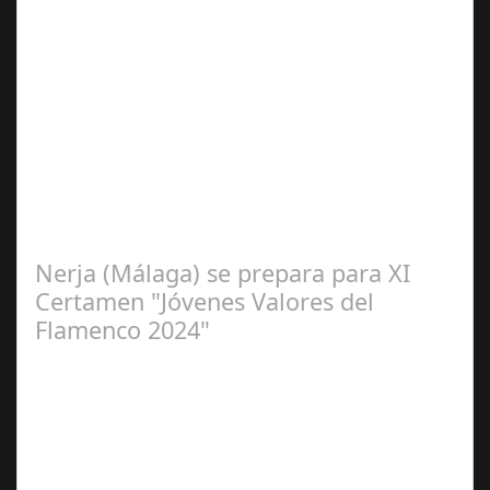
Sep 16,
2024
La cantaora Laura Vital, estará en la XLIV Noche
Flamenca de Cañete de las Torres. El 25 de Septiembre
de 2024. Organiza. Peña Cultural…
Nerja (Málaga) se prepara para XI
Certamen "Jóvenes Valores del
Flamenco 2024"
Ago 10,