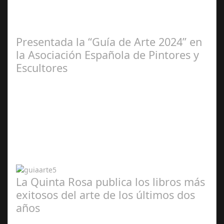
2025
Presentada la “Guía de Arte 2024” en
la Asociación Española de Pintores y
Escultores
Abr 20,
2024
La Quinta Rosa publica los libros más
exitosos del arte de los últimos dos
años