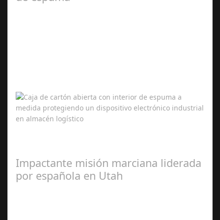
Mar 11,
2026
En sectores industriales donde cada envío puede
contener equipos electrónicos, componentes mecánicos
o dispositivos médicos de alto valor,…
Impactante misión marciana liderada
por española en Utah