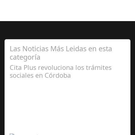
Las Noticias Más Leidas en esta
categoría
Cita Plus revoluciona los trámites
sociales en Córdoba
Ene 09,
2026