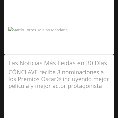
Feb 14,
2026
La misión marciana simulada que ha tenido lugar en la
Mars Desert Research Station, en pleno desierto de
Utah, ha supuesto un antes y un…
Las Noticias Más Leidas en 30 Días
CÓNCLAVE recibe 8 nominaciones a
los Premios Oscar® incluyendo mejor
película y mejor actor protagonista
Ene 23,