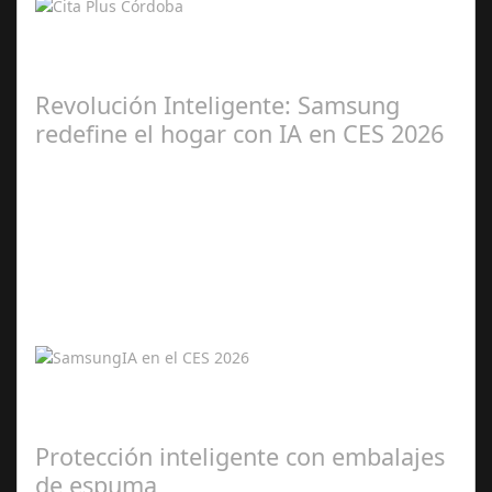
Kioscos y web 24/7 reducen esperas y facilitan gestiones
en la ciudad Cita Plus llega para transformar la atención
social en Córdoba: una…
Revolución Inteligente: Samsung
redefine el hogar con IA en CES 2026
Ene 06,
2026
Samsung presenta una experiencia integral y conectada
con inteligencia artificial en sus productos estrella de
2026. La inteligencia…
Protección inteligente con embalajes
de espuma