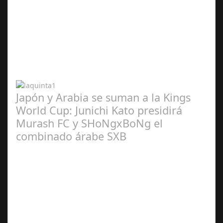
Abr 20,
2024
Japón y Arabia se suman a la Kings
World Cup: Junichi Kato presidirá
Murash FC y SHoNgxBoNg el
combinado árabe SXB
Abr 20,