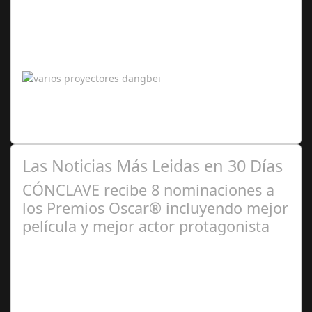
Ene 06,
2026
Descubre la innovación láser de Dangbei y sus
proyectores inteligentes en la mayor feria tecnológica
del mundo. El futuro del…
Las Noticias Más Leidas en 30 Días
CÓNCLAVE recibe 8 nominaciones a
los Premios Oscar® incluyendo mejor
película y mejor actor protagonista
Ene 23,