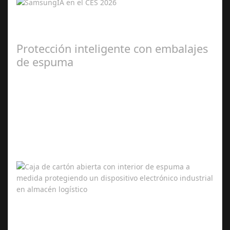
Samsung presenta una experiencia integral y conectada
con inteligencia artificial en sus productos estrella de
2026. La inteligencia…
Protección inteligente con embalajes
de espuma
Mar 11,
2026
En sectores industriales donde cada envío puede
contener equipos electrónicos, componentes mecánicos
o dispositivos médicos de alto valor,…