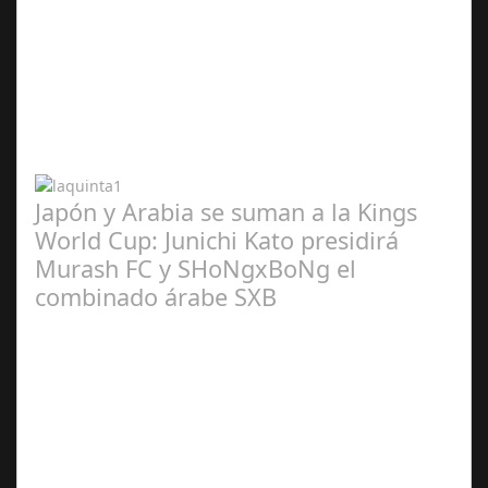
Abr 20,
2024
Japón y Arabia se suman a la Kings
World Cup: Junichi Kato presidirá
Murash FC y SHoNgxBoNg el
combinado árabe SXB
Abr 20,