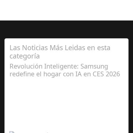
Las Noticias Más Leidas en esta
categoría
Revolución Inteligente: Samsung
redefine el hogar con IA en CES 2026
Ene 06,
2026