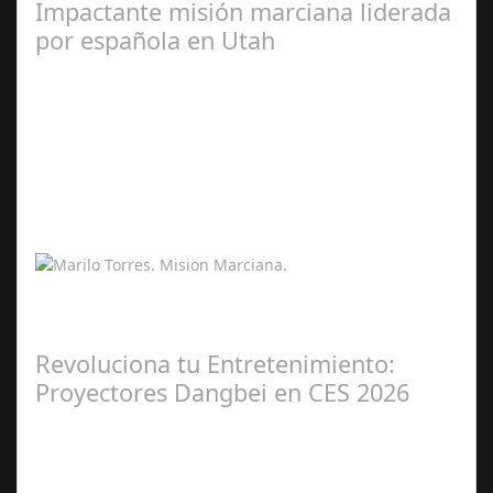
Impactante misión marciana liderada
por española en Utah
Feb 14,
2026
La misión marciana simulada que ha tenido lugar en la
Mars Desert Research Station, en pleno desierto de
Utah, ha supuesto un antes y un…
Revoluciona tu Entretenimiento:
Proyectores Dangbei en CES 2026