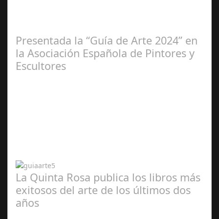
2025
Presentada la “Guía de Arte 2024” en
la Asociación Española de Pintores y
Escultores
Abr 20,
2024
La Quinta Rosa publica los libros más
exitosos del arte de los últimos dos
años