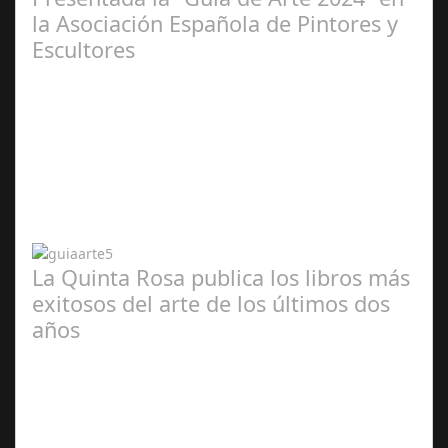
la Asociación Española de Pintores y
Escultores
Abr 20,
2024
La Quinta Rosa publica los libros más
exitosos del arte de los últimos dos
años
Abr 20,