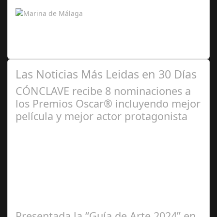
Un estudio pionero vincula el deporte rey con la cultura
marítima española Marinas y Puertos acaba de publicar
"Del estadio al pantalán.…
Las Noticias Más Leidas en 30 Días
CÓNCLAVE recibe 8 nominaciones a
los Premios Oscar® incluyendo mejor
película y mejor actor protagonista
Ene 23,
2025
Presentada la “Guía de Arte 2024” en