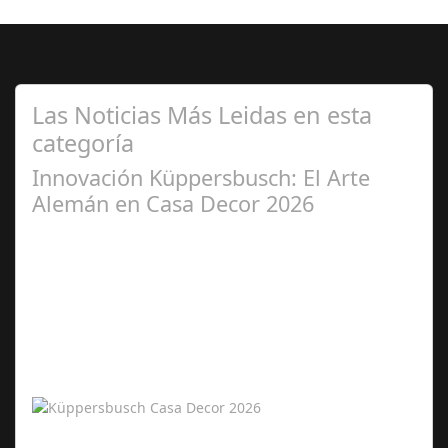
Las Noticias Más Leidas en esta
categoría
Innovación Küppersbusch: El Arte
Alemán en Casa Decor 2026
Abr 12,
2026
Küppersbusch: Protagonista de la Cocina en Casa Decor