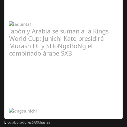
2024
Japón y Arabia se suman a la Kings
World Cup: Junichi Kato presidirá
Murash FC y SHoNgxBoNg el
combinado árabe SXB
Abr 20,
2024
colaboradores@30dias.es