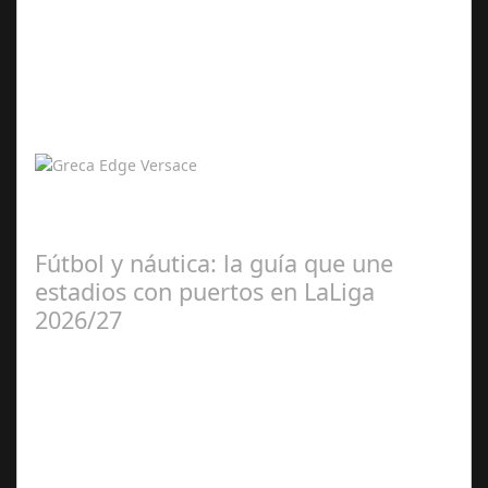
Abr 12,
2026
Greca Edge: El Arte del Tiempo con Espíritu
Contemporáneo En un universo donde el paso de los
minutos adquiere nuevos significados, Versace…
Fútbol y náutica: la guía que une
estadios con puertos en LaLiga
2026/27
Jul 28, 2026