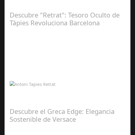
2026 La 61ª edición de Casa Decor confirma una vez más
que la cocina es el corazón…
Descubre "Retrat": Tesoro Oculto de
Tàpies Revoluciona Barcelona
Abr 12,
2026
"Retrat": El Arte de Tàpies Que Fascina al Mundo Desde
Barcelona La escena artística internacional centra su
atención en Barcelona tras el…
Descubre el Greca Edge: Elegancia
Sostenible de Versace