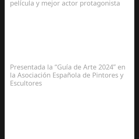
película y mejor actor protagonista
Ene 23,
2025
Presentada la “Guía de Arte 2024” en
la Asociación Española de Pintores y
Escultores
Abr 20,