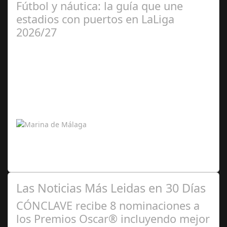
Fútbol y náutica: la guía que une
estadios con puertos en LaLiga
2026/27
Jul 28, 2026
Un estudio pionero vincula el deporte rey con la cultura
marítima española Marinas y Puertos acaba de publicar
"Del estadio al pantalán.…
Las Noticias Más Leidas en 30 Días
CÓNCLAVE recibe 8 nominaciones a
los Premios Oscar® incluyendo mejor