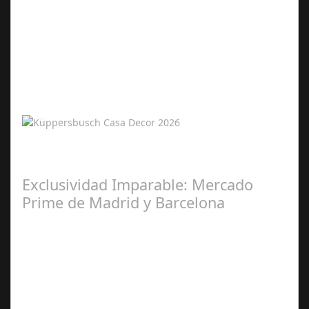
Abr 12,
2026
Küppersbusch: Protagonista de la Cocina en Casa Decor
2026 La 61ª edición de Casa Decor confirma una vez más
que la cocina es el corazón…
Exclusividad Imparable: Mercado
Prime de Madrid y Barcelona
Abr 12,