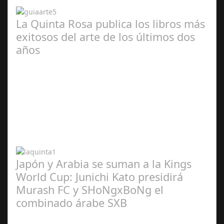
2024
La Quinta Rosa publica los libros más
exitosos del arte de los últimos dos
años
Abr 20,
2024
Japón y Arabia se suman a la Kings
World Cup: Junichi Kato presidirá
Murash FC y SHoNgxBoNg el
combinado árabe SXB