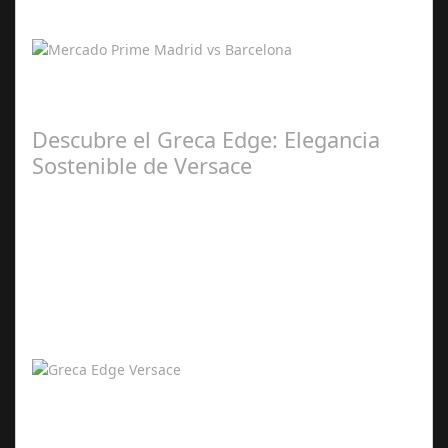
2026
Mercado Prime: Dos Velocidades para el Lujo
Inmobiliario en España El mercado prime en España vive
una etapa de contrastes marcada por la…
Descubre el Greca Edge: Elegancia
Sostenible de Versace
Abr 12,
2026
Greca Edge: El Arte del Tiempo con Espíritu
Contemporáneo En un universo donde el paso de los
minutos adquiere nuevos significados, Versace…