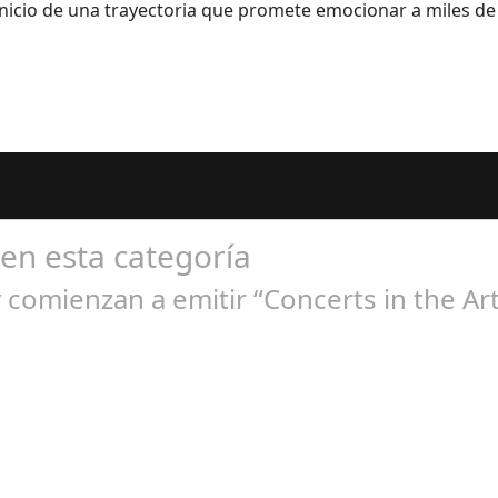
inicio de una trayectoria que promete emocionar a miles de o
 en esta categoría
comienzan a emitir “Concerts in the Art
ep 21, 2024