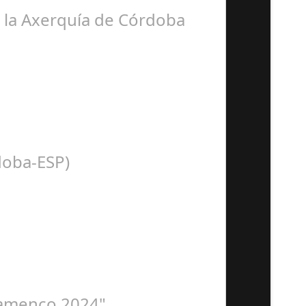
ora BSN ha llegado…
e la Axerquía de Córdoba
n con la presentación de Sergio…
doba-ESP)
 Organiza. Peña Cultural…
Flamenco 2024"