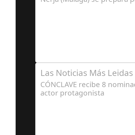
A
Premio Especial: Letras originales para la visi
Las Noticias Más Leidas
CÓNCLAVE recibe 8 nominaci
actor protagonista
E