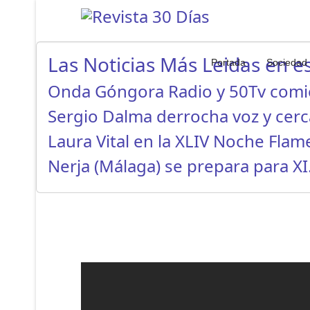
Las Noticias Más Leidas en es
Portada
Sociedad
Onda Góngora Radio y 50Tv com
Sergio Dalma derrocha voz y cer
Laura Vital en la XLIV Noche Fla
Nerja (Málaga) se prepara para X