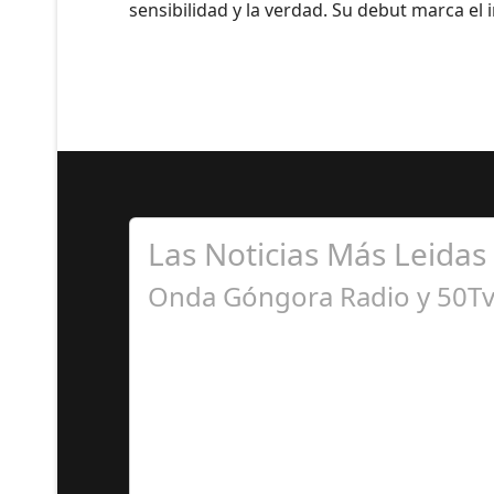
sensibilidad y la verdad. Su debut marca el 
Las Noticias Más Leidas
Onda Góngora Radio y 50Tv 
S