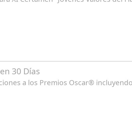
go 10, 2024
bilidad de la mujer en el flamenco. Ventana Abierta. arte, cultura,
 en 30 Días
ones a los Premios Oscar® incluyendo 
ne 23, 2025