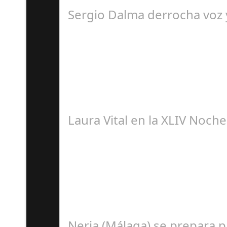
El programa pasa a integrarse en la programa
Sergio Dalma derrocha voz y
S
El pasado sábado 7 de septiembre, el emblemá
Laura Vital en la XLIV Noch
S
La cantaora Laura Vital, estará en la XLIV No
Nerja (Málaga) se prepara 