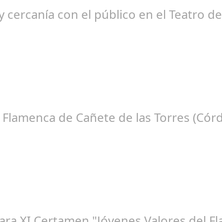
ción habitual de dichas cadenas de Radio y Televisión La product
 cercanía con el público en el Teatro d
ep 08, 2024
tico Teatro de la Axerquía de Córdoba se llenó de magia y emoció
e Flamenca de Cañete de las Torres (Cór
ep 16, 2024
che Flamenca de Cañete de las Torres. El 25 de Septiembre de 2024.
para XI Certamen "Jóvenes Valores del 