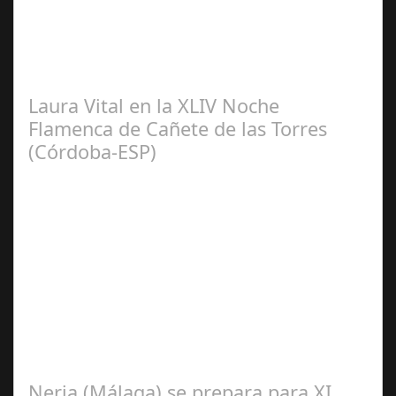
2024
El pasado sábado 7 de septiembre, el emblemático
Teatro de la Axerquía de Córdoba se llenó de magia y
emoción con la presentación de Sergio…
Laura Vital en la XLIV Noche
Flamenca de Cañete de las Torres
(Córdoba-ESP)
Sep 16,
2024
La cantaora Laura Vital, estará en la XLIV Noche
Flamenca de Cañete de las Torres. El 25 de Septiembre
de 2024. Organiza. Peña Cultural…
Nerja (Málaga) se prepara para XI