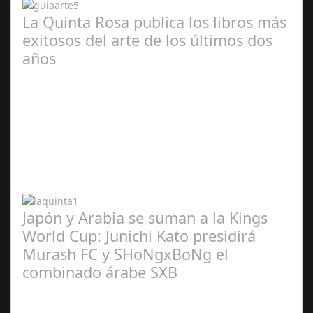
La Quinta Rosa publica los libros más
exitosos del arte de los últimos dos
años
Abr 20,
2024
Japón y Arabia se suman a la Kings
World Cup: Junichi Kato presidirá
Murash FC y SHoNgxBoNg el
combinado árabe SXB