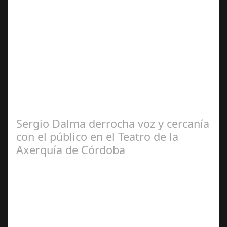
Sep 21,
2024
El programa pasa a integrarse en la programación
habitual de dichas cadenas de Radio y Televisión La
productora BSN ha llegado…
Sergio Dalma derrocha voz y cercanía
con el público en el Teatro de la
Axerquía de Córdoba
Sep 08,