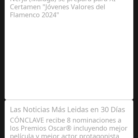
Certamen "Jóvenes Valores del
Flamenco 2024"
Ago 10,
2024
Premio Especial: Letras originales para la visibilidad de
la mujer en el flamenco. Ventana Abierta. arte, cultura,
personas, una asociación…
Las Noticias Más Leidas en 30 Días
CÓNCLAVE recibe 8 nominaciones a
los Premios Oscar® incluyendo mejor
película y mejor actor protagonista