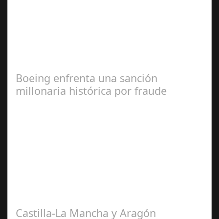
Jul 07, 2024
La CEC la destaca por su visión innovadora y como
modelo a seguir en la creación de un entorno de calidad
y sostenible Sotogrande S.A. ha…
Boeing enfrenta una sanción
millonaria histórica por fraude
Jul 17, 2024
Un hito en la aviación comercial La empresa
norteamericana deberá pagar una multa millonaria y
mejorar la seguridad de sus aviones tras…
Castilla-La Mancha y Aragón