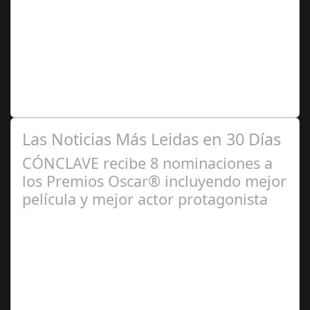
2024
6 de cada 10 empresas españolas estiman aplicar
políticas ESG Durante los últimos meses, el 60% de las
empresas españolas han contemplado…
Las Noticias Más Leidas en 30 Días
CÓNCLAVE recibe 8 nominaciones a
los Premios Oscar® incluyendo mejor
película y mejor actor protagonista
Ene 23,