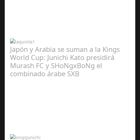
Abr 20,
2024
Japón y Arabia se suman a la Kings
World Cup: Junichi Kato presidirá
Murash FC y SHoNgxBoNg el
combinado árabe SXB
Abr 20,
2024