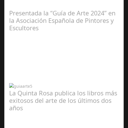
2025
Presentada la “Guía de Arte 2024” en
la Asociación Española de Pintores y
Escultores
Abr 20,
2024
La Quinta Rosa publica los libros más
exitosos del arte de los últimos dos
años