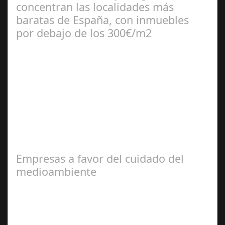
concentran las localidades más
baratas de España, con inmuebles
por debajo de los 300€/m2
Jul 10, 2024
El portal inmobiliario pisos.com revela cuáles son los 25
municipios más baratos a nivel nacional para comprar
un inmueble de 90 metros…
Empresas a favor del cuidado del
medioambiente
Ago 06,