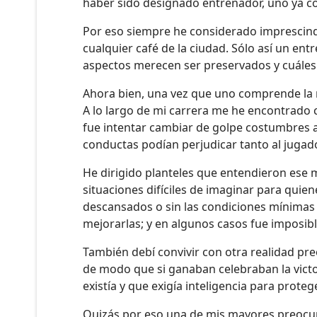
haber sido designado entrenador, uno ya con
Por eso siempre he considerado imprescindib
cualquier café de la ciudad. Sólo así un en
aspectos merecen ser preservados y cuáles
Ahora bien, una vez que uno comprende la r
A lo largo de mi carrera me he encontrado 
fue intentar cambiar de golpe costumbres 
conductas podían perjudicar tanto al jugad
He dirigido planteles que entendieron ese 
situaciones difíciles de imaginar para quie
descansados o sin las condiciones mínimas 
mejorarlas; y en algunos casos fue imposibl
También debí convivir con otra realidad pr
de modo que si ganaban celebraban la victo
existía y que exigía inteligencia para prote
Quizás por eso una de mis mayores preocupac