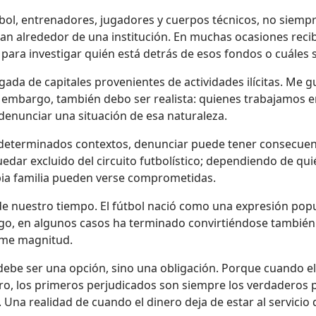
tbol, entrenadores, jugadores y cuerpos técnicos, no siem
lan alrededor de una institución. En muchas ocasiones reci
para investigar quién está detrás de esos fondos o cuáles
egada de capitales provenientes de actividades ilícitas. Me g
 embargo, también debo ser realista: quienes trabajamos en 
enunciar una situación de esa naturaleza.
 determinados contextos, denunciar puede tener consecuen
quedar excluido del circuito futbolístico; dependiendo de qu
opia familia pueden verse comprometidas.
de nuestro tiempo. El fútbol nació como una expresión popu
o, en algunos casos ha terminado convirtiéndose también
orme magnitud.
ebe ser una opción, sino una obligación. Porque cuando el d
nero, los primeros perjudicados son siempre los verdaderos 
 Una realidad de cuando el dinero deja de estar al servicio 