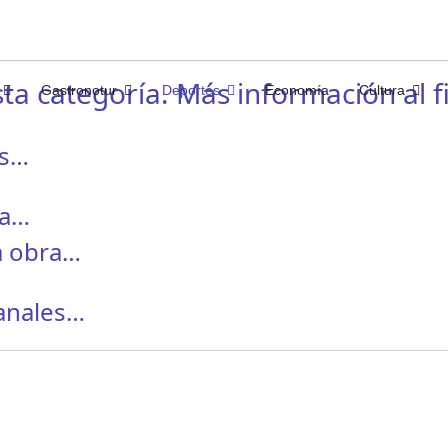
ta categoría. Más información al fi
Gastronotur
Deportes
Economía
Cultura
gs…
ra…
a obra…
canales…