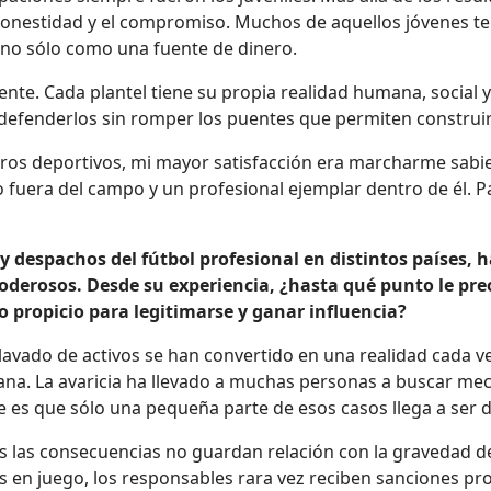
 la honestidad y el compromiso. Muchos de aquellos jóvenes 
 no sólo como una fuente de dinero.
e. Cada plantel tiene su propia realidad humana, social y 
e defenderlos sin romper los puentes que permiten construi
logros deportivos, mi mayor satisfacción era marcharme sab
 fuera del campo y un profesional ejemplar dentro de él. P
 y despachos del fútbol profesional en distintos países, 
derosos. Desde su experiencia, ¿hasta qué punto le pre
 propicio para legitimarse y ganar influencia?
lavado de activos se han convertido en una realidad cada ve
na. La avaricia ha llevado a muchas personas a buscar mec
es que sólo una pequeña parte de esos casos llega a ser 
las consecuencias no guardan relación con la gravedad de 
s en juego, los responsables rara vez reciben sanciones pr