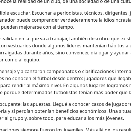
oce la realidad de un club, de una sociedad o de una cultur
le escuchar. Escuchar a periodistas, técnicos, dirigentes, 
trenador puede comprender verdaderamente la idiosincrasia d
 pueden mejorarse con el tiempo.
ealidad en la que va a trabajar, también descubre que exis
con vestuarios donde algunos líderes mantenían hábitos al
arraigadas durante años, sino convencer, dialogar y ayud
or como al equipo.
mensaje y alcanzaron campeonatos o clasificaciones inter
nes no conocen el fútbol desde dentro: jugadores que llegab
para rendir al máximo nivel. En algunos lugares logramos 
e porque determinados futbolistas tenían más poder que la 
eocupante: las apuestas. Llegué a conocer casos de jugado
ria y si perdían obtenían beneficios económicos. Una situ
ger al grupo y, sobre todo, para educar a los más jóvenes.
iones siempre fueron los juveniles. Más allá de los result