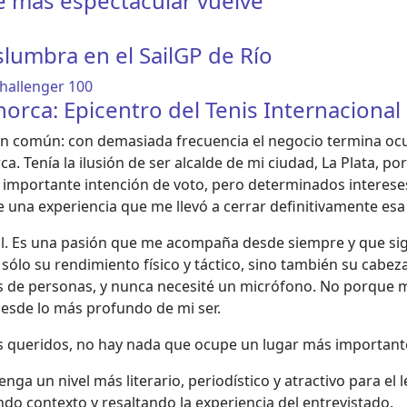
e más espectacular vuelve
slumbra en el SailGP de Río
rca: Epicentro del Tenis Internacional
go en común: con demasiada frecuencia el negocio termina o
rca. Tenía la ilusión de ser alcalde de mi ciudad, La Plata, 
importante intención de voto, pero determinados intereses
e una experiencia que me llevó a cerrar definitivamente esa
bol. Es una pasión que me acompaña desde siempre y que s
o sólo su rendimiento físico y táctico, sino también su cabe
s de personas, y nunca necesité un micrófono. No porque mi
esde lo más profundo de mi ser.
s queridos, no hay nada que ocupe un lugar más importante 
 tenga un nivel más literario, periodístico y atractivo para e
ndo contexto y resaltando la experiencia del entrevistado.