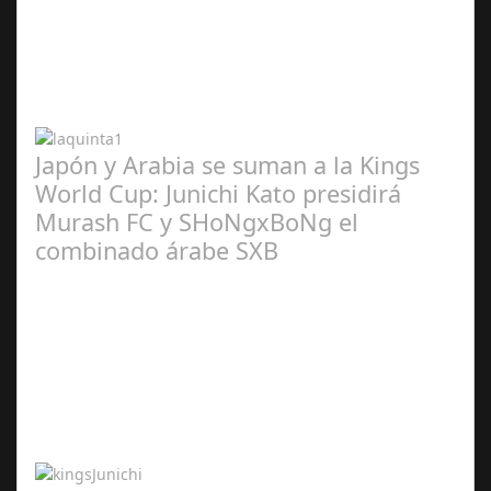
Abr 20,
2024
Japón y Arabia se suman a la Kings
World Cup: Junichi Kato presidirá
Murash FC y SHoNgxBoNg el
combinado árabe SXB
Abr 20,
2024