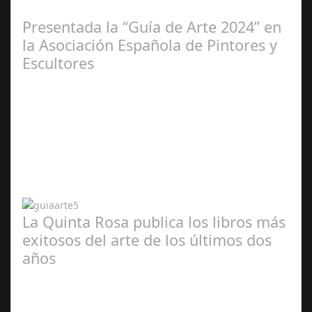
2025
Presentada la “Guía de Arte 2024” en
la Asociación Española de Pintores y
Escultores
Abr 20,
2024
La Quinta Rosa publica los libros más
exitosos del arte de los últimos dos
años