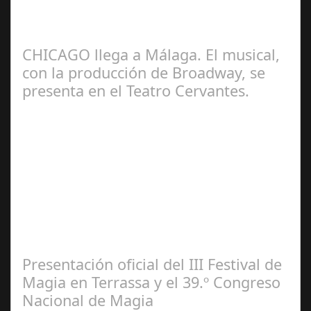
El próximo 25 de junio y durante todo el mes de julio los
artistas seleccionados presentarán en Córdoba sus
recientes creaciones Los…
CHICAGO llega a Málaga. El musical,
con la producción de Broadway, se
presenta en el Teatro Cervantes.
Jul 17, 2024
El escenario municipal recibe desde mañana hasta el 4
de agosto 22 funciones de la misma producción que se
puede contemplar actualmente en…
Presentación oficial del III Festival de
Magia en Terrassa y el 39.º Congreso
Nacional de Magia