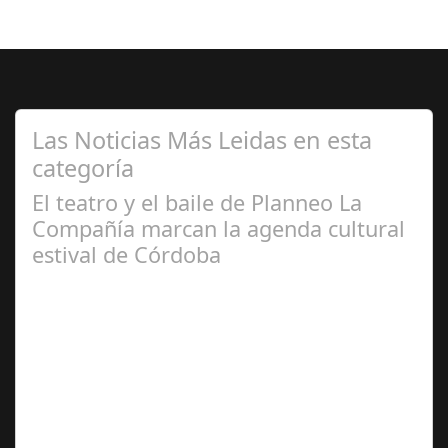
Las Noticias Más Leidas en esta
categoría
El teatro y el baile de Planneo La
Compañía marcan la agenda cultural
estival de Córdoba
Jun 24,
2024