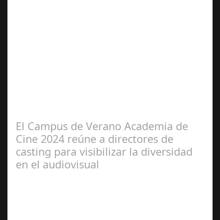
Jun 21,
2024
Se celebra la presentación oficial del 3.º Festival de
Magia de Terrassa (segunda edición), que este año
incorpora como gran novedad el…
El Campus de Verano Academia de
Cine 2024 reúne a directores de
casting para visibilizar la diversidad
en el audiovisual
Jun 28,