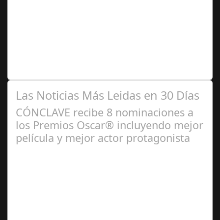
2024
Dirección de casting, intérpretes y activistas en
diversidad han trabajado conjuntamente en el marco de
esta iniciativa, organizada por la…
Las Noticias Más Leidas en 30 Días
CÓNCLAVE recibe 8 nominaciones a
los Premios Oscar® incluyendo mejor
película y mejor actor protagonista
Ene 23,