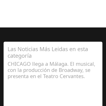
Las Noticias Más Leidas en esta
categoría
CHICAGO llega a Málaga. El musical,
con la producción de Broadway, se
presenta en el Teatro Cervantes.
Jul 17, 2024