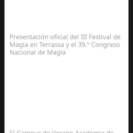
El escenario municipal recibe desde mañana hasta el 4
de agosto 22 funciones de la misma producción que se
puede contemplar actualmente en…
Presentación oficial del III Festival de
Magia en Terrassa y el 39.º Congreso
Nacional de Magia
Jun 21,
2024
Se celebra la presentación oficial del 3.º Festival de
Magia de Terrassa (segunda edición), que este año
incorpora como gran novedad el…
El Campus de Verano Academia de