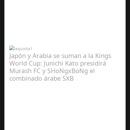
Abr 20,
2024
Japón y Arabia se suman a la Kings
World Cup: Junichi Kato presidirá
Murash FC y SHoNgxBoNg el
combinado árabe SXB
Abr 20,