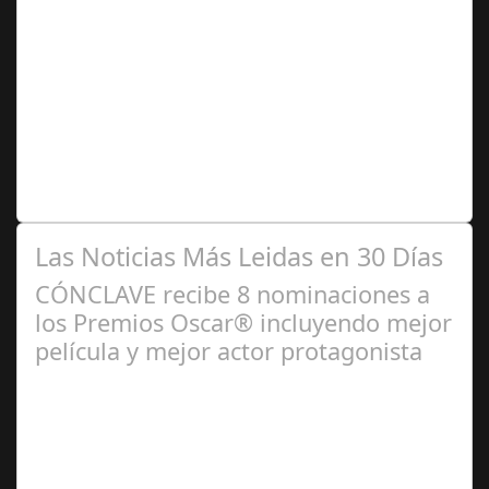
Sep 02,
2024
Del 5 al 8 de septiembre, la Feria de Utrera contará con
la única caseta de Diversidad de la provincia de Sevilla,
un espacio de diversión…
Las Noticias Más Leidas en 30 Días
CÓNCLAVE recibe 8 nominaciones a
los Premios Oscar® incluyendo mejor
película y mejor actor protagonista
Ene 23,