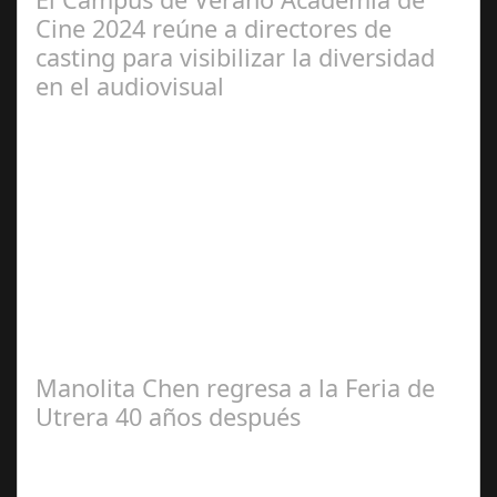
Cine 2024 reúne a directores de
casting para visibilizar la diversidad
en el audiovisual
Jun 28,
2024
Dirección de casting, intérpretes y activistas en
diversidad han trabajado conjuntamente en el marco de
esta iniciativa, organizada por la…
Manolita Chen regresa a la Feria de
Utrera 40 años después