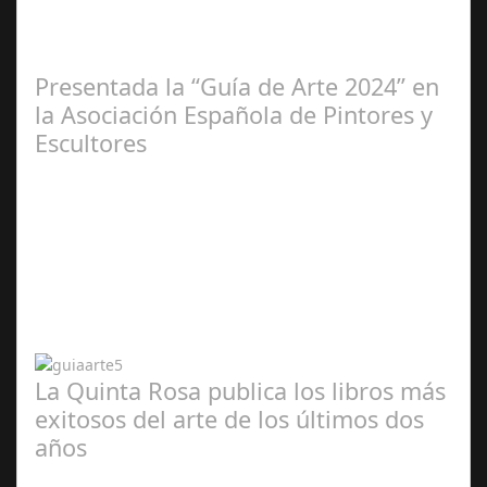
2025
Presentada la “Guía de Arte 2024” en
la Asociación Española de Pintores y
Escultores
Abr 20,
2024
La Quinta Rosa publica los libros más
exitosos del arte de los últimos dos
años