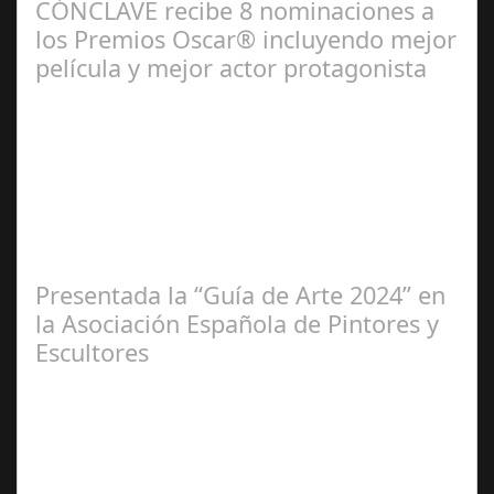
CÓNCLAVE recibe 8 nominaciones a
los Premios Oscar® incluyendo mejor
película y mejor actor protagonista
Ene 23,
2025
Presentada la “Guía de Arte 2024” en
la Asociación Española de Pintores y
Escultores
Abr 20,