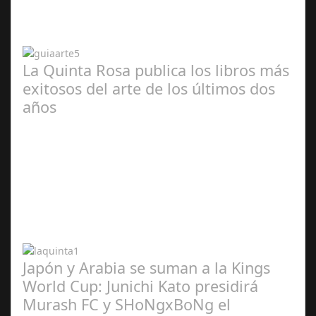
2024
La Quinta Rosa publica los libros más
exitosos del arte de los últimos dos
años
Abr 20,
2024
Japón y Arabia se suman a la Kings
World Cup: Junichi Kato presidirá
Murash FC y SHoNgxBoNg el