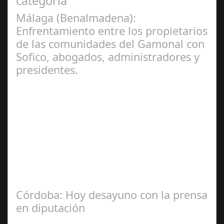
categoría
Málaga (Benalmadena):
Enfrentamiento entre los propietarios
de las comunidades del Gamonal con
Sofico, abogados, administradores y
presidentes.
Jul 31, 2024
La Mala fe de Sofico La negligencia de los abogados de
las comunidades. En el año 2015, la empresa SOFICO
INVERSIONES, sorprende a las…
Córdoba: Hoy desayuno con la prensa
en diputación