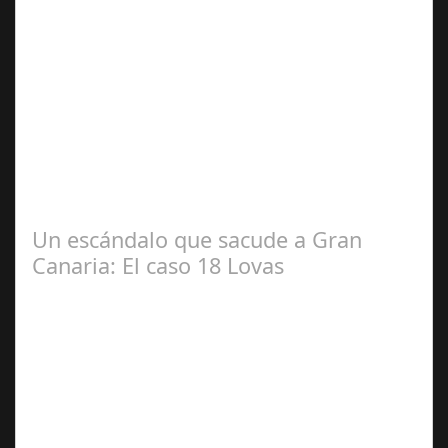
Dic 17,
2024
#revista30dias #colaborandoporcórdoba
#diputacióndecórdoba Hoy la Diputación de Córdoba ha
realizado su tradicional desayuno con la prensa…
Un escándalo que sacude a Gran
Canaria: El caso 18 Lovas
Sep 27,
2024