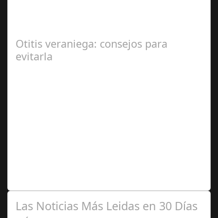
En el corazón de Gran Canaria, un escándalo legal de
gran magnitud ha sacudido a la sociedad. El caso 18
Lovas, como se le conoce, ha…
Otitis veraniega: consejos para
evitarla
Ago 04,
2024
Se trata de una infección especialmente común entre los
niños y bebés durante el verano Joan Francesc Horvath,
responsable de Audiología en…
Las Noticias Más Leidas en 30 Días