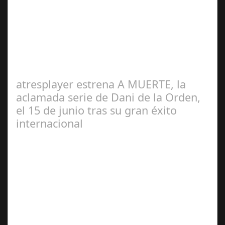
2025
El bromance que no sabíamos que necesitábamos con
Gerard Butler y O'Shea Jackson En la primera entrega
(Juego de ladrones), vimos cómo un…
atresplayer estrena A MUERTE, la
aclamada serie de Dani de la Orden,
el 15 de junio tras su gran éxito
internacional
May 18,
2025