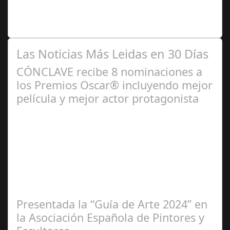
A MUERTE, nueva comedia romántica creada por Dani de
la Orden, Natalia Durán y Oriol Capel, trata temas
universales como la transición a la…
Las Noticias Más Leidas en 30 Días
CÓNCLAVE recibe 8 nominaciones a
los Premios Oscar® incluyendo mejor
película y mejor actor protagonista
Ene 23,
2025
Presentada la “Guía de Arte 2024” en
la Asociación Española de Pintores y