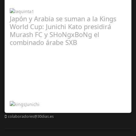
2024
Japón y Arabia se suman a la Kings
World Cup: Junichi Kato presidirá
Murash FC y SHoNgxBoNg el
combinado árabe SXB
Abr 20,
2024
colaboradores@30dias.es