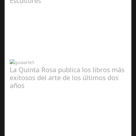
Escultores
Abr 20,
2024
La Quinta Rosa publica los libros más
exitosos del arte de los últimos dos
años
Abr 20,