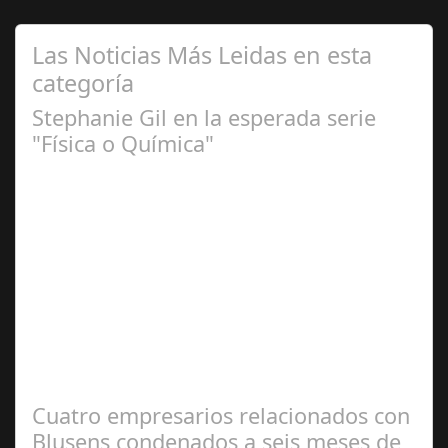
Las Noticias Más Leidas en esta
categoría
Stephanie Gil en la esperada serie
"Física o Química"
Feb 07,
2025
Fotografía: Juan Miguel Herrero y Mara Fervi Dior Beauty
La talentosa actriz Stephanie Gil estrena el próximo 16
de Febrero "Física o…
Cuatro empresarios relacionados con
Blusens condenados a seis meses de