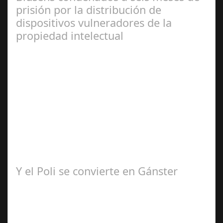
prisión por la distribución de
dispositivos vulneradores de la
propiedad intelectual
Abr 16,
2025
El Juzgado Penal número 2 de Santiago de Compostela
condenó el pasado 9 de abril a la pena de prisión de 6
meses, una multa de 6 meses con…
Y el Poli se convierte en Gánster
Abr 19,