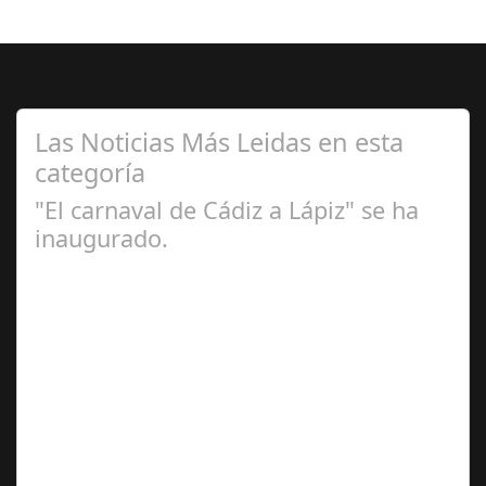
Las Noticias Más Leidas en esta
categoría
"El carnaval de Cádiz a Lápiz" se ha
inaugurado.
Feb 16,
2025
Se ha inaugurado la exposición 'El Carnaval de Cádiz a
lápiz' de Irene Vélez que ha tenido lugar este viernes en