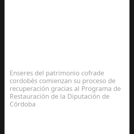
Jun 19,
2025
El pasado fin de semana, el Hotel Averroes, conocido
como el hotel de la cultura en Córdoba, se convirtió en el
epicentro de un evento…
Enseres del patrimonio cofrade
cordobés comienzan su proceso de
recuperación gracias al Programa de
Restauración de la Diputación de
Córdoba
Feb 27,