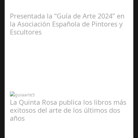
2025
Presentada la “Guía de Arte 2024” en
la Asociación Española de Pintores y
Escultores
Abr 20,
2024
La Quinta Rosa publica los libros más
exitosos del arte de los últimos dos
años