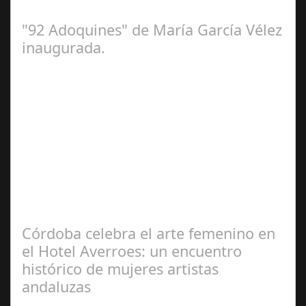
la Casa del Carnaval. Una…
"92 Adoquines" de María García Vélez
inaugurada.
Feb 27,
2025
La Exposición '92 adoquines' de la artista gaditana María
García Vélez, que el Ayuntamiento de Cádiz ha
inaugurado este jueves en la…
Córdoba celebra el arte femenino en
el Hotel Averroes: un encuentro
histórico de mujeres artistas
andaluzas