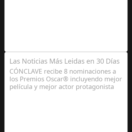
2025
El Instituto Andaluz de Patrimonio Histórico (IAPH) y un
taller de restauración textil sevillano están realizando
trabajos en túnicas,…
Las Noticias Más Leidas en 30 Días
CÓNCLAVE recibe 8 nominaciones a
los Premios Oscar® incluyendo mejor
película y mejor actor protagonista
Ene 23,