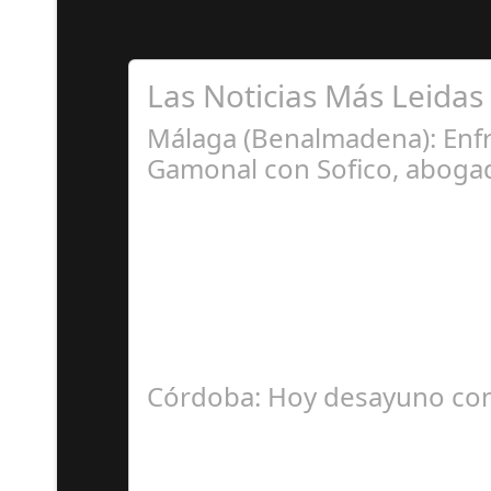
Las Noticias Más Leidas
Málaga (Benalmadena): Enfr
Gamonal con Sofico, abogad
Ju
La Mala fe de Sofico La negligencia de los a
Córdoba: Hoy desayuno con