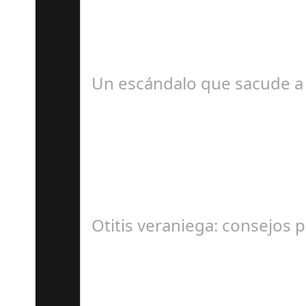
D
#revista30dias #colaborandoporcórdoba #dipu
Un escándalo que sacude a 
S
En el corazón de Gran Canaria, un escándalo l
Otitis veraniega: consejos p
A