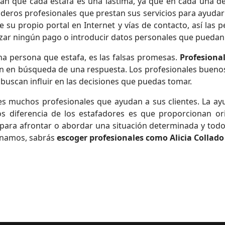
n que cada estafa es una lástima, ya que en cada una de
ros profesionales que prestan sus servicios para ayudar 
ne su propio portal en Internet y vías de contacto, así las
lizar ningún pago o introducir datos personales que pueda
na persona que estafa, es las falsas promesas.
Profesiona
án en búsqueda de una respuesta. Los profesionales bueno
 buscan influir en las decisiones que puedas tomar.
es muchos profesionales que ayudan a sus clientes. La a
os diferencia de los estafadores es que proporcionan ori
para afrontar o abordar una situación determinada y todo
onamos, sabrás
escoger profesionales como Alicia Collado 