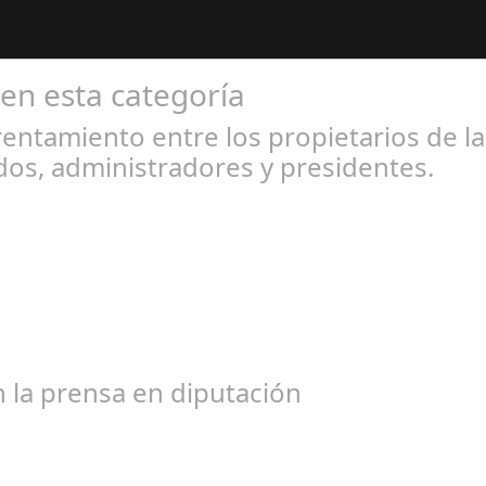
 en esta categoría
entamiento entre los propietarios de l
os, administradores y presidentes.
l 31, 2024
bogados de las comunidades. En el año 2015, la empresa SOFICO IN
 la prensa en diputación