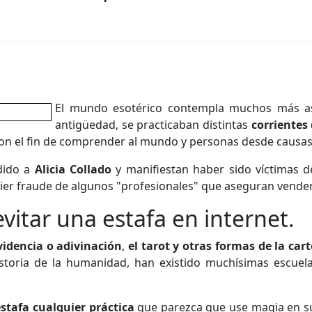
El mundo esotérico contempla muchos más as
antigüedad, se practicaban distintas
corrientes
 con el fin de comprender al mundo y personas desde causas
dido a
Alicia Collado
y manifiestan haber sido víctimas d
ier fraude de algunos "profesionales" que aseguran vende
evitar una estafa en internet.
videncia o adivinación
,
el tarot y otras formas de la ca
historia de la humanidad, han existido muchísimas escuel
stafa cualquier práctica
que parezca que use magia en su