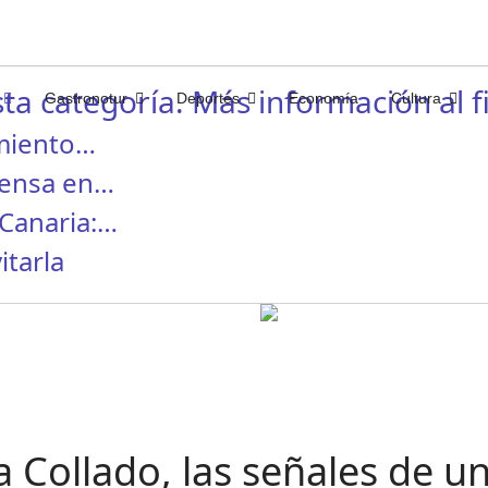
ta categoría. Más información al fi
Gastronotur
Deportes
Economía
Cultura
miento…
rensa en…
Canaria:…
itarla
 Collado, las señales de un