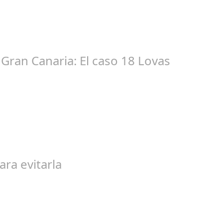
ic 17, 2024
tacióndecórdoba Hoy la Diputación de Córdoba ha realizado su tr
Gran Canaria: El caso 18 Lovas
ep 27, 2024
egal de gran magnitud ha sacudido a la sociedad. El caso 18 Lovas
ara evitarla
go 04, 2024