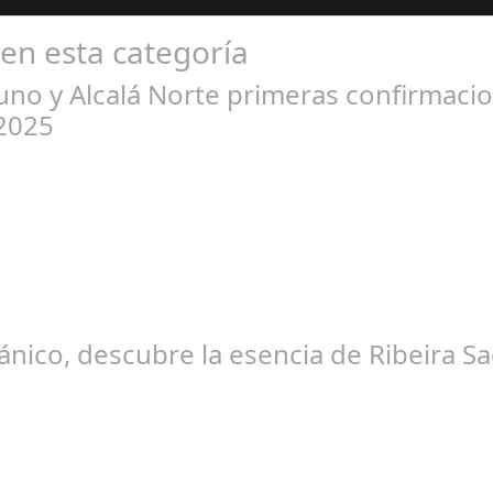
 en esta categoría
iuno y Alcalá Norte primeras confirmacio
 2025
ov 29, 2024
ronomía y la cultura los días 27 y 28 de junio. El festival se celebr
ánico, descubre la esencia de Ribeira Sa
ct 30, 2025