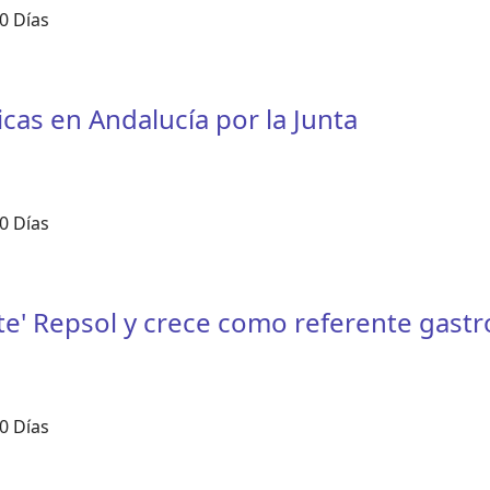
0 Días
cas en Andalucía por la Junta
0 Días
te' Repsol y crece como referente gast
0 Días