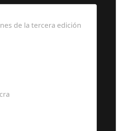
nes de la tercera edición
ará en el Recinto…
cra