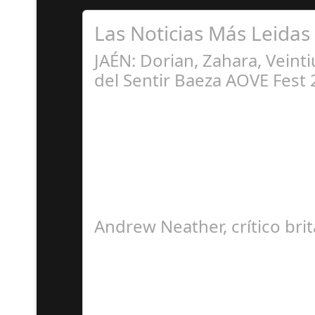
Las Noticias Más Leidas
JAÉN: Dorian, Zahara, Veint
del Sentir Baeza AOVE Fest
N
Baeza se prepara para sentir la música, la gast
Andrew Neather, crítico brit
O