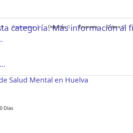
ta categoría. Más información al fi
Gastronotur
Deportes
Economía
Cultura
…
,…
 de Salud Mental en Huelva
0 Días