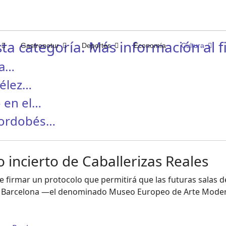
ta categoría. Más información al fi
Gastronotur
Deportes
Economía
Cultura
ha…
Vélez…
 en el…
cordobés…
 incierto de Caballerizas Reales
 firmar un protocolo que permitirá que las futuras salas de
en Barcelona —el denominado Museo Europeo de Arte Mod