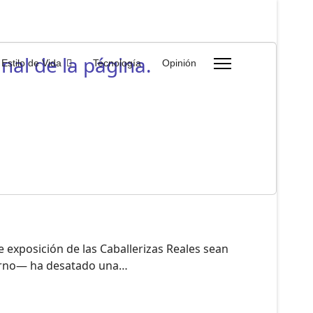
nal de la página.
Estilo de Vida
Tecnología
Opinión
 exposición de las Caballerizas Reales sean
erno— ha desatado una…