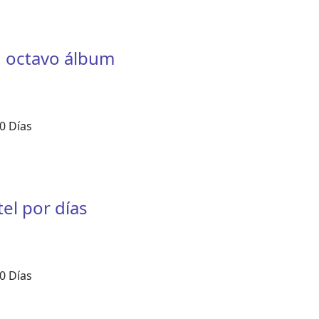
su octavo álbum
0 Días
tel por días
0 Días