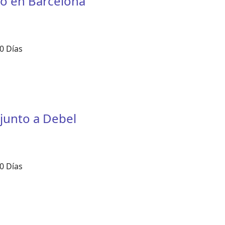
ico en Barcelona
0 Días
junto a Debel
0 Días