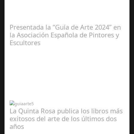
2025
Presentada la “Guía de Arte 2024” en
la Asociación Española de Pintores y
Escultores
Abr 20,
2024
La Quinta Rosa publica los libros más
exitosos del arte de los últimos dos
años