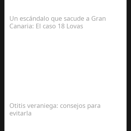
#diputacióndecórdoba Hoy la Diputación de Córdoba ha
realizado su tradicional desayuno con la prensa…
Un escándalo que sacude a Gran
Canaria: El caso 18 Lovas
Sep 27,
2024
En el corazón de Gran Canaria, un escándalo legal de
gran magnitud ha sacudido a la sociedad. El caso 18
Lovas, como se le conoce, ha…
Otitis veraniega: consejos para
evitarla