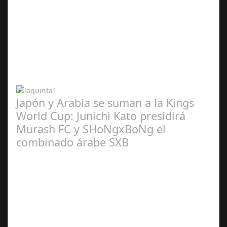
Abr 20,
2024
Japón y Arabia se suman a la Kings
World Cup: Junichi Kato presidirá
Murash FC y SHoNgxBoNg el
combinado árabe SXB
Abr 20,