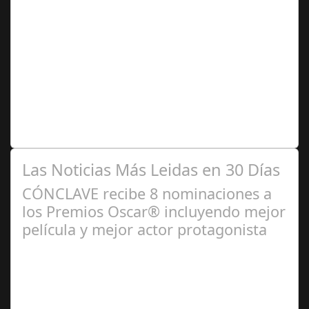
Ago 04,
2024
Se trata de una infección especialmente común entre los
niños y bebés durante el verano Joan Francesc Horvath,
responsable de Audiología en…
Las Noticias Más Leidas en 30 Días
CÓNCLAVE recibe 8 nominaciones a
los Premios Oscar® incluyendo mejor
película y mejor actor protagonista
Ene 23,