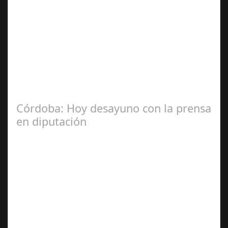
Jul 31, 2024
La Mala fe de Sofico La negligencia de los abogados de
las comunidades. En el año 2015, la empresa SOFICO
INVERSIONES, sorprende a las…
Córdoba: Hoy desayuno con la prensa
en diputación
Dic 17,
2024
#revista30dias #colaborandoporcórdoba