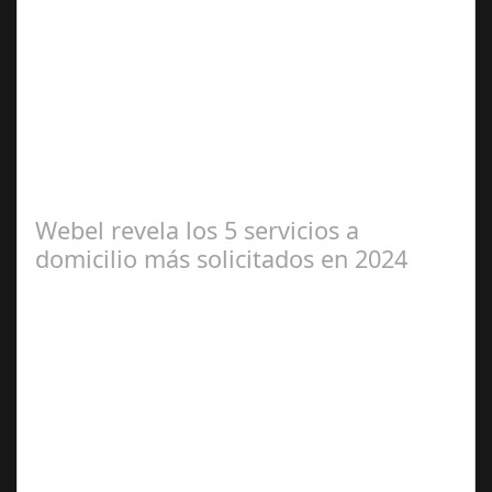
Abr 01,
2025
Miss Universo, el concurso de belleza con mayor
proyección global desde 1952, evoluciona para celebrar
la diversidad y el poder interior de…
Webel revela los 5 servicios a
domicilio más solicitados en 2024
Jun 04,
2024
Webel, la aplicación líder en servicios a domicilio,