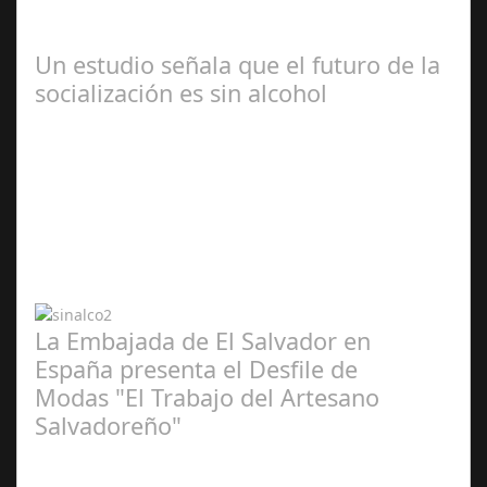
analiza las tendencias en búsqueda y contratación de
servicios a domicilio para este…
Un estudio señala que el futuro de la
socialización es sin alcohol
Abr 20,
2024
La Embajada de El Salvador en
España presenta el Desfile de
Modas "El Trabajo del Artesano
Salvadoreño"