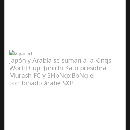
Abr 20,
2024
Japón y Arabia se suman a la Kings
World Cup: Junichi Kato presidirá
Murash FC y SHoNgxBoNg el
combinado árabe SXB
Abr 20,