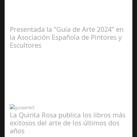
2025
Presentada la “Guía de Arte 2024” en
la Asociación Española de Pintores y
Escultores
Abr 20,
2024
La Quinta Rosa publica los libros más
exitosos del arte de los últimos dos
años