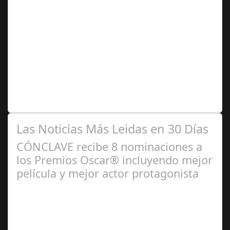
Jun 16,
2024
La embajada celebra la tercera edición El pasado jueves
13 de junio la Embajada de El Salvador acreditada en
España, en coordinación con…
Las Noticias Más Leidas en 30 Días
CÓNCLAVE recibe 8 nominaciones a
los Premios Oscar® incluyendo mejor
película y mejor actor protagonista
Ene 23,